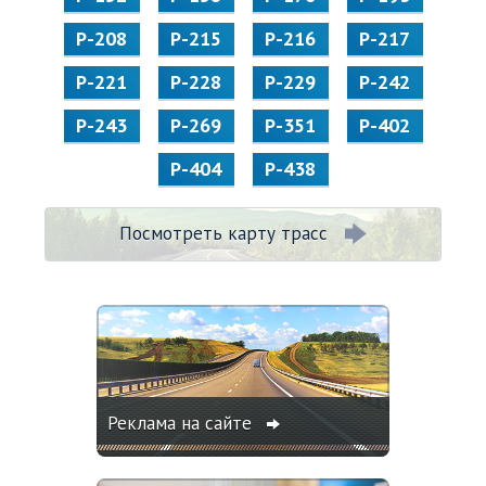
Р-208
Р-215
Р-216
Р-217
Р-221
Р-228
Р-229
Р-242
Р-243
Р-269
Р-351
Р-402
Р-404
Р-438
Посмотреть карту трасс
Реклама на сайте