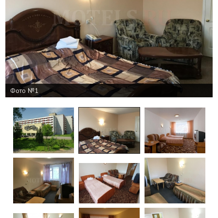
Фото №1