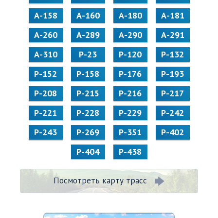
А-158
А-160
А-180
А-181
А-260
А-289
А-290
А-291
А-310
Р-23
Р-120
Р-132
Р-152
Р-158
Р-176
Р-193
Р-208
Р-215
Р-216
Р-217
Р-221
Р-228
Р-229
Р-242
Р-243
Р-269
Р-351
Р-402
Р-404
Р-438
Посмотреть карту трасс