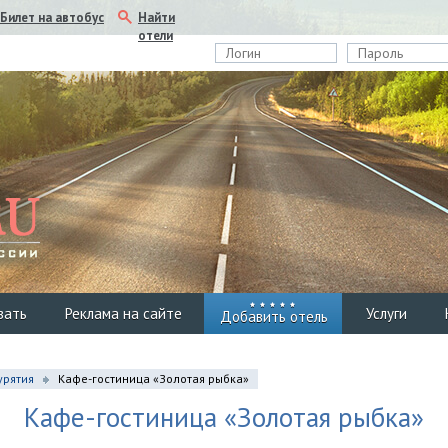
Найти
Билет на автобус
отели
вать
Реклама на сайте
Услуги
Добавить отель
урятия
Кафе-гостиница «Золотая рыбка»
Кафе-гостиница «Золотая рыбка»