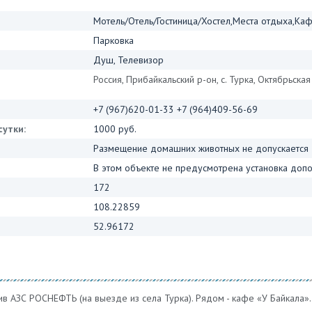
Мотель/Отель/Гостиница/Хостел,Места отдыха,Ка
Парковка
Душ, Телевизор
Россия, Прибайкальский р-он, с. Турка, Октябрьска
+7 (967)620-01-33 +7 (964)409-56-69
сутки:
1000 руб.
Размещение домашних животных не допускается
В этом объекте не предусмотрена установка допо
172
108.22859
52.96172
ив АЗС РОСНЕФТЬ (на выезде из села Турка). Рядом - кафе «У Байкала».