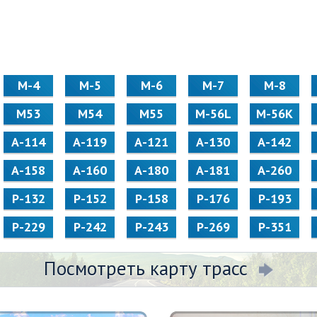
М-4
М-5
М-6
М-7
М-8
М53
М54
М55
M-56L
M-56K
А-114
А-119
А-121
А-130
А-142
А-158
А-160
А-180
А-181
А-260
Р-132
Р-152
Р-158
Р-176
Р-193
Р-229
Р-242
Р-243
Р-269
Р-351
Посмотреть карту трасс