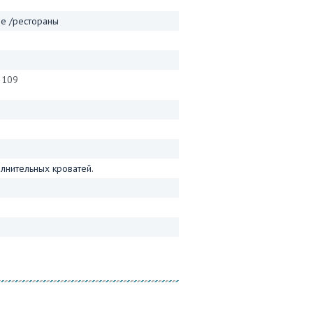
фе /рестораны
я 109
лнительных кроватей.