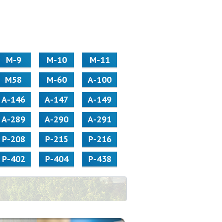
М-9
М-10
М-11
М58
M-60
А-100
А-146
А-147
А-149
А-289
А-290
А-291
Р-208
Р-215
Р-216
Р-402
Р-404
Р-438