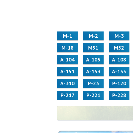
М-1
М-2
М-3
М-18
М51
М52
А-104
А-105
А-108
А-151
А-153
А-155
А-310
Р-23
Р-120
Р-217
Р-221
Р-228