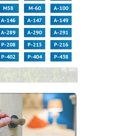
М58
M-60
А-100
А-146
А-147
А-149
А-289
А-290
А-291
Р-208
Р-215
Р-216
Р-402
Р-404
Р-438