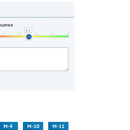
оценка
М-9
М-10
М-11