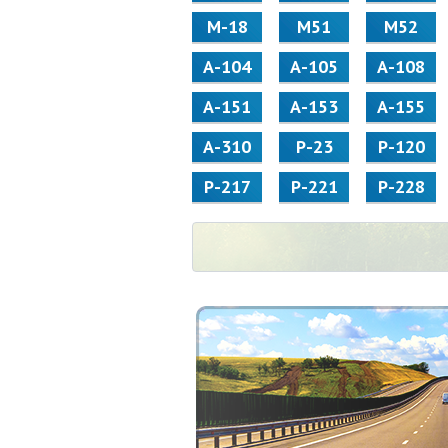
М-18
М51
М52
А-104
А-105
А-108
А-151
А-153
А-155
А-310
Р-23
Р-120
Р-217
Р-221
Р-228