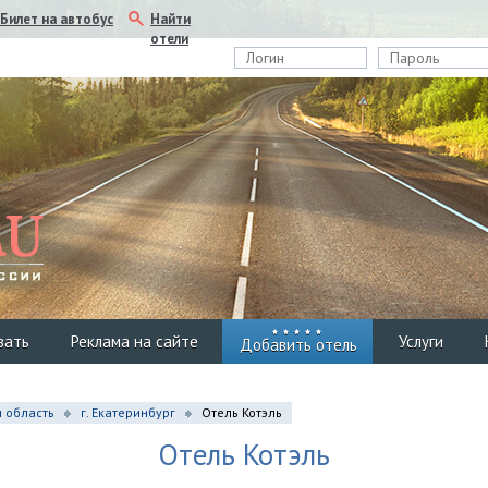
Найти
Билет на автобус
отели
вать
Реклама на сайте
Услуги
Добавить отель
 область
г. Екатеринбург
Отель Котэль
Отель Котэль