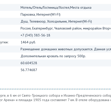
Мотель/Отель/Гостиница/Хостел,Места отдыха
Парковка, Интернет(WI-FI)
Душ, Телевизор, Холодильник, Интернет(Wi-Fi)
Россия, Екатеринбург, Чкаловский район, микрорайон Втор
+7 (343) 383-56-18
утки:
1464 руб.
Размещение домашних животных допускается. Данная услу
Дополнительная кровать по запросу 500р.
60.604528
56.774687
рге, в 6 км от Свято-Троицкого собора и Иоанно-Предтеченского собо
рг Арена» и площади 1905 года составляет 7 км. В отеле оборудована