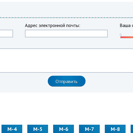
Адрес электронной почты:
Ваша 
М-4
М-5
М-6
М-7
М-8