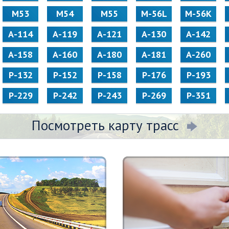
М53
М54
М55
M-56L
M-56K
А-114
А-119
А-121
А-130
А-142
А-158
А-160
А-180
А-181
А-260
Р-132
Р-152
Р-158
Р-176
Р-193
Р-229
Р-242
Р-243
Р-269
Р-351
Посмотреть карту трасс