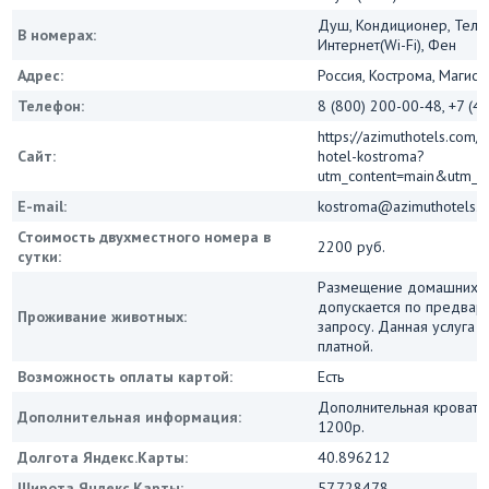
Душ, Кондиционер, Теле
В номерах:
Интернет(Wi-Fi), Фен
Адрес:
Россия, Кострома, Магист
Телефон:
8 (800) 200-00-48, +7 (4
https://azimuthotels.com/
Сайт:
hotel-kostroma?
utm_content=main&utm_m
E-mail:
kostroma@azimuthotels.
Стоимость двухместного номера в
2200 руб.
сутки:
Размещение домашних 
допускается по предвар
Проживание животных:
запросу. Данная услуга 
платной.
Возможность оплаты картой:
Есть
Дополнительная кровать
Дополнительная информация:
1200р.
Долгота Яндекс.Карты:
40.896212
Широта Яндекс.Карты:
57.728478