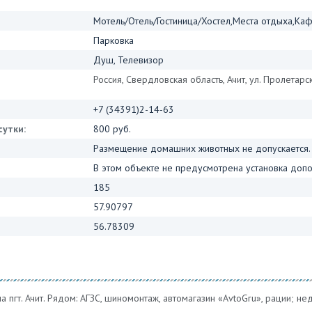
Мотель/Отель/Гостиница/Хостел,Места отдыха,Ка
Парковка
Душ, Телевизор
Россия, Свердловская область, Ачит, ул. Пролетарск
+7 (34391)2-14-63
сутки:
800 руб.
Размещение домашних животных не допускается.
В этом объекте не предусмотрена установка допо
185
57.90797
56.78309
 пгт. Ачит. Рядом: АГЗС, шиномонтаж, автомагазин «AvtoGru», рации; не