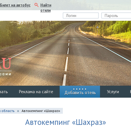
Найти
Билет на автобус
отели
вать
Реклама на сайте
Услуги
Добавить отель
 область
Автокемпинг «Шахраз»
Автокемпинг «Шахраз»