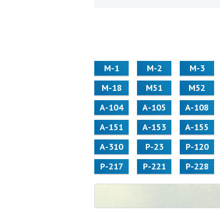
М-1
М-2
М-3
М-18
М51
М52
А-104
А-105
А-108
А-151
А-153
А-155
А-310
Р-23
Р-120
Р-217
Р-221
Р-228