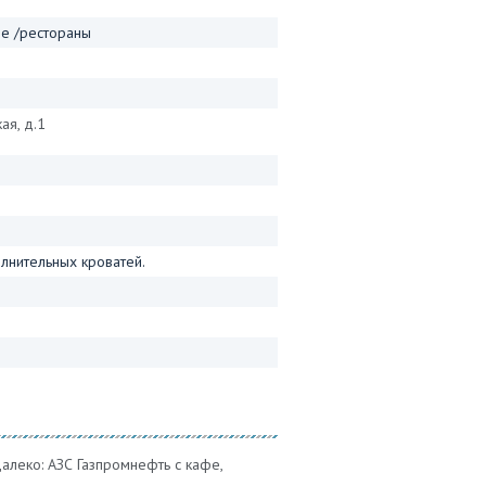
фе /рестораны
ая, д.1
лнительных кроватей.
далеко: АЗС Газпромнефть с кафе,