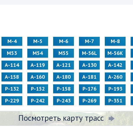
М-4
М-5
М-6
М-7
М-8
М53
М54
М55
M-56L
M-56K
А-114
А-119
А-121
А-130
А-142
А-158
А-160
А-180
А-181
А-260
Р-132
Р-152
Р-158
Р-176
Р-193
Р-229
Р-242
Р-243
Р-269
Р-351
Посмотреть карту трасс