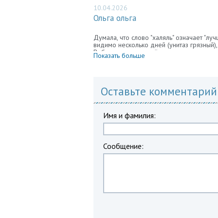
10.04.2026
Ольга ольга
Думала, что слово "халяль" означает "луч
видимо несколько дней (унитаз грязный)
Вобщем первая ночёвка и впечатления о
Показать больше
Видимо на это и расчёт, тем более плат
гостишки.
Оставьте комментарий
Имя и фамилия:
Сообщение: