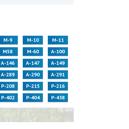
М-9
М-10
М-11
М58
M-60
А-100
А-146
А-147
А-149
А-289
А-290
А-291
Р-208
Р-215
Р-216
Р-402
Р-404
Р-438