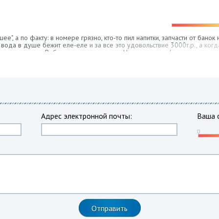
шее", а по факту: в номере грязно, кто-то пил напитки, запчасти от бано
, вода в душе бежит еле-еле и за все это удовольствие 3000т.р., а ког
трицательные. Вобщем не рекомендую. Не знаю как кафе,но гостиница т
ка рядом. Мы путешественники со стажем и знаю точно, что за эти день
Адрес электронной почты:
Ваша 