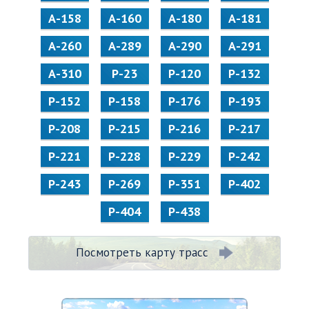
А-158
А-160
А-180
А-181
А-260
А-289
А-290
А-291
А-310
Р-23
Р-120
Р-132
Р-152
Р-158
Р-176
Р-193
Р-208
Р-215
Р-216
Р-217
Р-221
Р-228
Р-229
Р-242
Р-243
Р-269
Р-351
Р-402
Р-404
Р-438
Посмотреть карту трасс