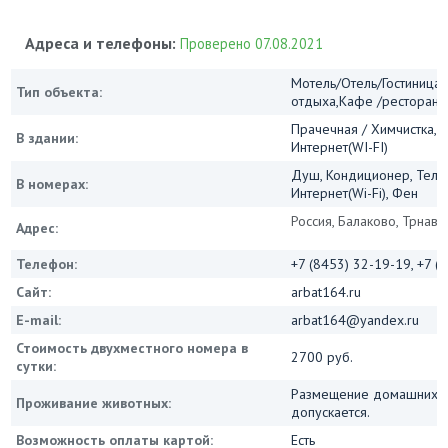
Адреса и телефоны:
Проверено 07.08.2021
Мотель/Отель/Гостиница/
Тип объекта:
отдыха,Кафе /ресторан
Прачечная / Химчистка, 
В здании:
Интернет(WI-FI)
Душ, Кондиционер, Теле
В номерах:
Интернет(Wi-Fi), Фен
Россия, Балаково, Трнавск
Адрес:
Телефон:
+7 (8453) 32-19-19, +7 (
Сайт:
arbat164.ru
E-mail:
arbat164@yandex.ru
Стоимость двухместного номера в
2700 руб.
сутки:
Размещение домашних ж
Проживание животных:
допускается.
Возможность оплаты картой:
Есть