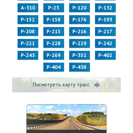
А-310
Р-23
Р-120
Р-132
Р-152
Р-158
Р-176
Р-193
Р-208
Р-215
Р-216
Р-217
Р-221
Р-228
Р-229
Р-242
Р-243
Р-269
Р-351
Р-402
Р-404
Р-438
Посмотреть карту трасс