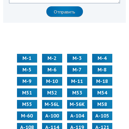
М-1
М-2
М-3
М-4
М-5
М-6
М-7
М-8
М-9
М-10
М-11
М-18
М51
М52
М53
М54
М55
M-56L
M-56K
М58
M-60
А-100
А-104
А-105
А-108
А-114
А-119
А-121