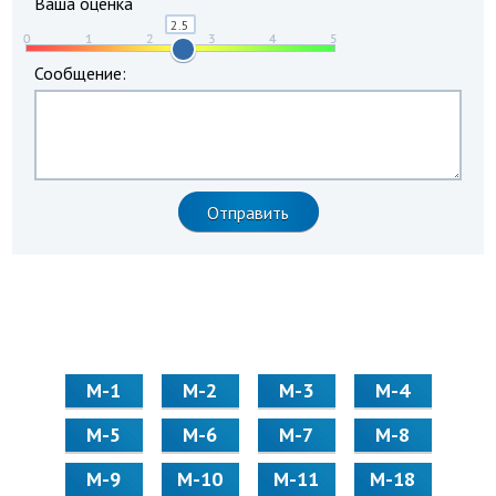
Ваша оценка
Сообщение:
М-1
М-2
М-3
М-4
М-5
М-6
М-7
М-8
М-9
М-10
М-11
М-18