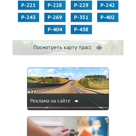
Р-221
Р-228
Р-229
Р-242
Р-243
Р-269
Р-351
Р-402
Р-404
Р-438
Посмотреть карту трасс
Реклама на сайте