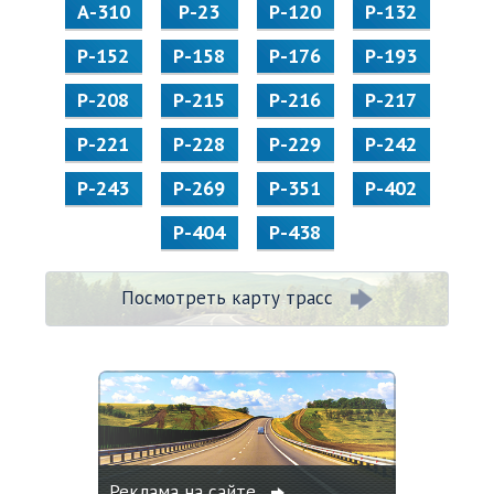
А-310
Р-23
Р-120
Р-132
Р-152
Р-158
Р-176
Р-193
Р-208
Р-215
Р-216
Р-217
Р-221
Р-228
Р-229
Р-242
Р-243
Р-269
Р-351
Р-402
Р-404
Р-438
Посмотреть карту трасс
Реклама на сайте