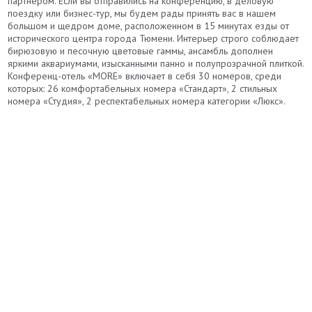
партнером. Если вы отправились на конференцию, в деловую
поездку или бизнес-тур, мы будем рады принять вас в нашем
большом и щедром доме, расположенном в 15 минутах езды от
исторического центра города Тюмени. Интерьер строго соблюдает
бирюзовую и песочную цветовые гаммы, ансамбль дополнен
яркими аквариумами, изысканными панно и полупрозрачной плиткой.
Конференц-отель «MORE» включает в себя 30 номеров, среди
которых: 26 комфортабельных номера «Стандарт», 2 стильных
номера «Студия», 2 респектабельных номера категории «Люкс».