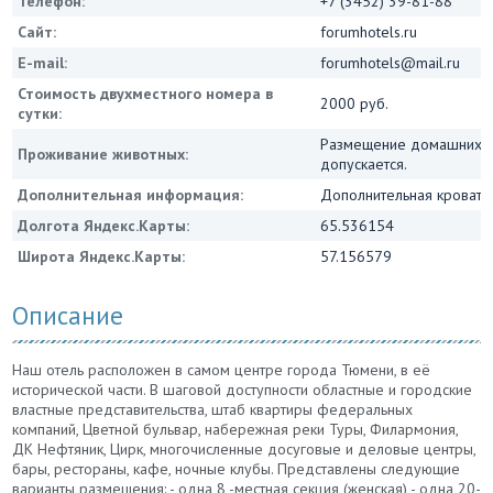
Телефон:
+7 (3452) 39-81-88
Сайт:
forumhotels.ru
E-mail:
forumhotels@mail.ru
Стоимость двухместного номера в
2000 руб.
сутки:
Размещение домашних ж
Проживание животных:
допускается.
Дополнительная информация:
Дополнительная кровать 
Долгота Яндекс.Карты:
65.536154
Широта Яндекс.Карты:
57.156579
Описание
Наш отель расположен в самом центре города Тюмени, в её
исторической части. В шаговой доступности областные и городские
властные представительства, штаб квартиры федеральных
компаний, Цветной бульвар, набережная реки Туры, Филармония,
ДК Нефтяник, Цирк, многочисленные досуговые и деловые центры,
бары, рестораны, кафе, ночные клубы. Представлены следующие
варианты размещения: - одна 8 -местная секция (женская) - одна 20-