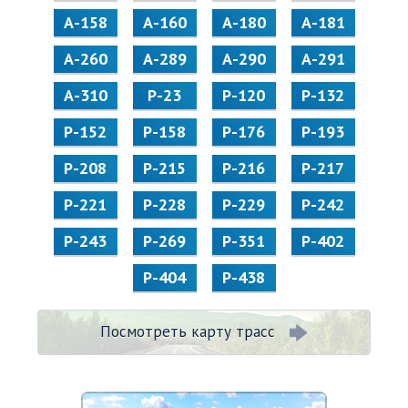
А-158
А-160
А-180
А-181
А-260
А-289
А-290
А-291
А-310
Р-23
Р-120
Р-132
Р-152
Р-158
Р-176
Р-193
Р-208
Р-215
Р-216
Р-217
Р-221
Р-228
Р-229
Р-242
Р-243
Р-269
Р-351
Р-402
Р-404
Р-438
Посмотреть карту трасс