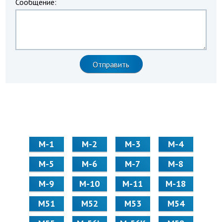
Сообщение:
М-1
М-2
М-3
М-4
М-5
М-6
М-7
М-8
М-9
М-10
М-11
М-18
М51
М52
М53
М54