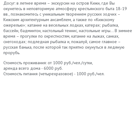
Досуг: в летнее время – экскурсии на остров Кижи, где Вы
окунетесь в неповторимую атмосферу крестьянского быта 18-19
вв., познакомитесь с уникальным творением русских зодчих –
Кижским архитектурным ансамблем, а также по «Кижскому
ожерелью»; катание на весельных лодках, катерах; рыбалка,
бассейн, бадминтон, настольный теннис, настольные игры… В зимнее
время – прогулки по окрестностям, катание на лыжах, санках,
снегоходах; подледная рыбалка и, пожалуй, самое главное –
русская банька, после которой так приятно окунуться в ледяную
прорубь.
Стоимость проживания: от 1000 руб./чел./сутки,
аренда всего дома - 6000 руб.
Стоимость питания (четырехразовое) - 1000 руб./чел.