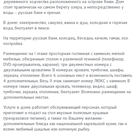
деревянного зодчества расположенного на острове Кижи. Дом
стоит практически на самом берегу озера, а непосредственно у
воды – русская баня и причал.
В доме: электричество, санузел, ванна и душ, холодная и горячая
вода, биотуалет в люксе.
На территории: русская баня, колодец, беседка, качели, гамак, хоз.
постройка.
Размещение: на I этаже просторная гостинная с камином, мягкой
мебелью, обеденным столом и различной техникой (телефизор,
DVD-проигрыватель, караоке); три двухместных номера с
двуспальными кроватями. В номерах: кровати, тумбочки, шкафы,
зеркала, отопление. Всего 6 основных мест и возможность поставить
4 дополнительных. Весь II этаж занимает номер ЛЮКС с камином. В
номере также двуспальная кровать, телевизор, видео, шкаф,
тумбочки, зеркала, отопление, биотуалет. Возможно размещение на
дополнительных местах.
Услуги: в доме работает обслуживающий персонал, который
приготовит и подаст на стол вкусные полезные кушанья
(трехразовое питание), а также по Вашему желанию -
дополнительные блюда как национальной карельской кухни, так и
всеми любимый шашлык или копченую рыбку.