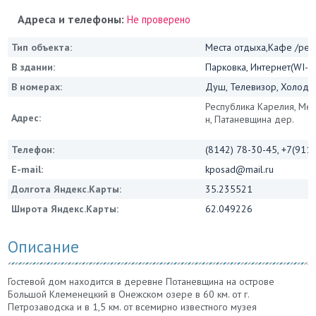
Адреса и телефоны:
Не проверено
Тип объекта:
Места отдыха,Кафе /ре
В здании:
Парковка, Интернет(WI-FI
В номерах:
Душ, Телевизор, Холоди
Республика Карелия, Ме
Адрес:
н, Патаневщина дер.
Телефон:
(8142) 78-30-45, +7(911
E-mail:
kposad@mail.ru
Долгота Яндекс.Карты:
35.235521
Широта Яндекс.Карты:
62.049226
Описание
Гостевой дом находится в деревне Потаневщина на острове
Большой Клеменецкий в Онежском озере в 60 км. от г.
Петрозаводска и в 1,5 км. от всемирно известного музея