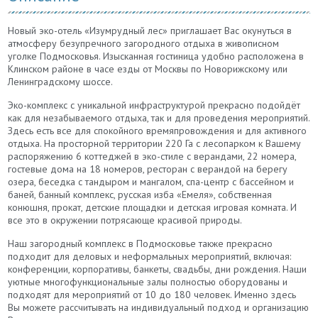
Новый эко-отель «Изумрудный лес» приглашает Вас окунуться в
атмосферу безупречного загородного отдыха в живописном
уголке Подмосковья. Изысканная гостиница удобно расположена в
Клинском районе в часе езды от Москвы по Новорижскому или
Ленинградскому шоссе.
Эко-комплекс с уникальной инфраструктурой прекрасно подойдёт
как для незабываемого отдыха, так и для проведения мероприятий.
Здесь есть все для спокойного времяпровождения и для активного
отдыха. На просторной территории 220 Га с лесопарком к Вашему
распоряжению 6 коттеджей в эко-стиле с верандами, 22 номера,
гостевые дома на 18 номеров, ресторан с верандой на берегу
озера, беседка с тандыром и мангалом, спа-центр с бассейном и
баней, банный комплекс, русская изба «Емеля», собственная
конюшня, прокат, детские площадки и детская игровая комната. И
все это в окружении потрясающе красивой природы.
Наш загородный комплекс в Подмосковье также прекрасно
подходит для деловых и неформальных мероприятий, включая:
конференции, корпоративы, банкеты, свадьбы, дни рождения. Наши
уютные многофункциональные залы полностью оборудованы и
подходят для мероприятий от 10 до 180 человек. Именно здесь
Вы можете рассчитывать на индивидуальный подход и организацию