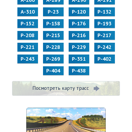
А-310
Р-23
Р-120
Р-132
Р-152
Р-158
Р-176
Р-193
Р-208
Р-215
Р-216
Р-217
Р-221
Р-228
Р-229
Р-242
Р-243
Р-269
Р-351
Р-402
Р-404
Р-438
Посмотреть карту трасс