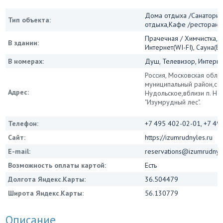
Дома отдыха /Санатории
Тип объекта:
отдыха,Кафе /ресторан
Прачечная / Химчистка, 
В здании:
Интернет(WI-FI), Сауна(Б
В номерах:
Душ, Телевизор, Интернет
Россия, Московская облас
муниципальный район,се
Адрес:
Нудольское,вблизи п. На
"Изумрудный лес".
Телефон:
+7 495 402-02-01, +7 49
Сайт:
https://izumrudnyles.ru
E-mail:
reservations@izumrudnyl
Возможность оплаты картой:
Есть
Долгота Яндекс.Карты:
36.504479
Широта Яндекс.Карты:
56.130779
Описание