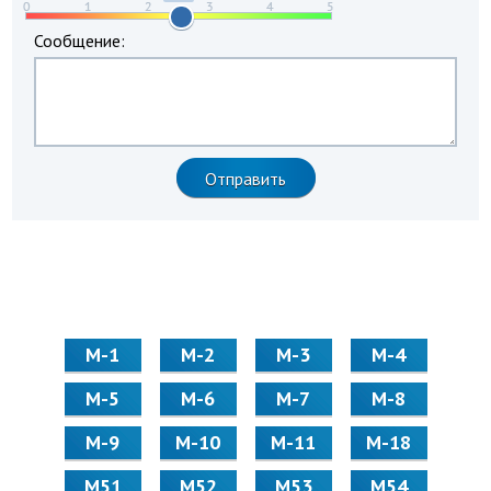
Сообщение:
М-1
М-2
М-3
М-4
М-5
М-6
М-7
М-8
М-9
М-10
М-11
М-18
М51
М52
М53
М54