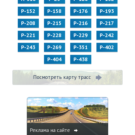
Р-152
Р-158
Р-176
Р-193
Р-208
Р-215
Р-216
Р-217
Р-221
Р-228
Р-229
Р-242
Р-243
Р-269
Р-351
Р-402
Р-404
Р-438
Посмотреть карту трасс
Реклама на сайте