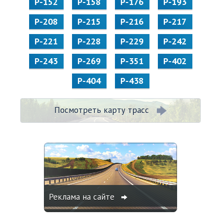
Р-152
Р-158
Р-176
Р-193
Р-208
Р-215
Р-216
Р-217
Р-221
Р-228
Р-229
Р-242
Р-243
Р-269
Р-351
Р-402
Р-404
Р-438
Посмотреть карту трасс
Реклама на сайте