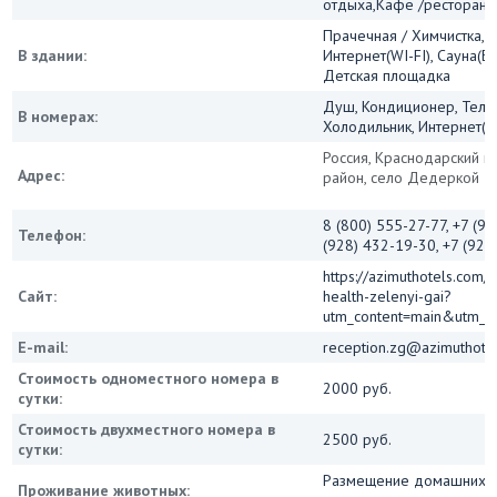
отдыха,Кафе /ресторан
Прачечная / Химчистка, 
В здании:
Интернет(WI-FI), Сауна(Ба
Детская площадка
Душ, Кондиционер, Теле
В номерах:
Холодильник, Интернет(Wi
Россия, Краснодарский кр
Адрес:
район, село Дедеркой
8 (800) 555-27-77, +7 (9
Телефон:
(928) 432-19-30, +7 (928
https://azimuthotels.com/
Сайт:
health-zelenyi-gai?
utm_content=main&utm_m
E-mail:
reception.zg@azimuthote
Стоимость одноместного номера в
2000 руб.
сутки:
Стоимость двухместного номера в
2500 руб.
сутки:
Размещение домашних ж
Проживание животных: