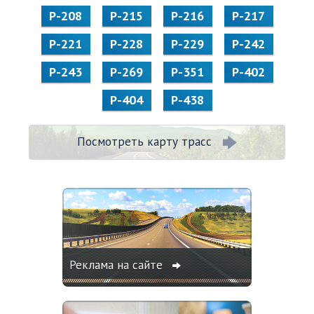
Р-208
Р-215
Р-216
Р-217
Р-221
Р-228
Р-229
Р-242
Р-243
Р-269
Р-351
Р-402
Р-404
Р-438
Посмотреть карту трасс
Реклама на сайте