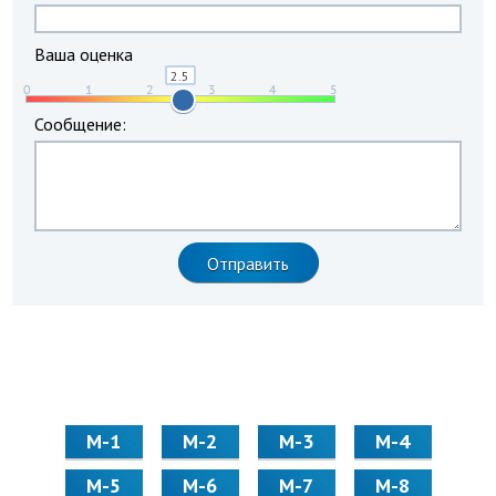
Ваша оценка
Сообщение:
М-1
М-2
М-3
М-4
М-5
М-6
М-7
М-8