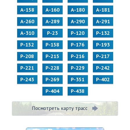
А-158
А-160
А-180
А-181
А-260
А-289
А-290
А-291
А-310
Р-23
Р-120
Р-132
Р-152
Р-158
Р-176
Р-193
Р-208
Р-215
Р-216
Р-217
Р-221
Р-228
Р-229
Р-242
Р-243
Р-269
Р-351
Р-402
Р-404
Р-438
Посмотреть карту трасс