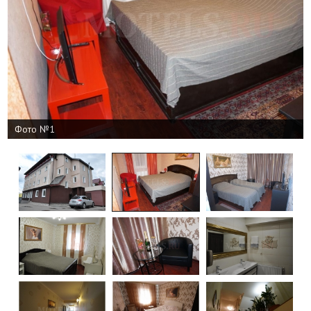
Фото №1