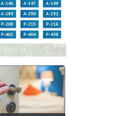
А-146
А-147
А-149
А-289
А-290
А-291
Р-208
Р-215
Р-216
Р-402
Р-404
Р-438