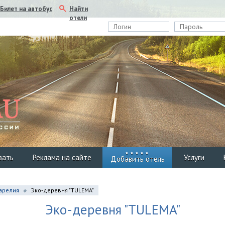
Найти
Билет на автобус
отели
вать
Реклама на сайте
Услуги
Добавить отель
арелия
Эко-деревня "TULEMA"
Эко-деревня "TULEMA"