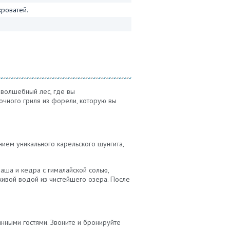
кроватей.
 волшебный лес, где вы
сочного гриля из форели, которую вы
нием уникального карельского шунгита,
аша и кедра с гималайской солью,
живой водой из чистейшего озера. После
янными гостями. Звоните и бронируйте