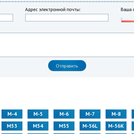
Адрес электронной почты:
Ваша 
М-4
М-5
М-6
М-7
М-8
М53
М54
М55
M-56L
M-56K