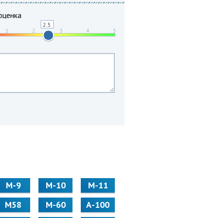
оценка
М-9
М-10
М-11
М58
M-60
А-100