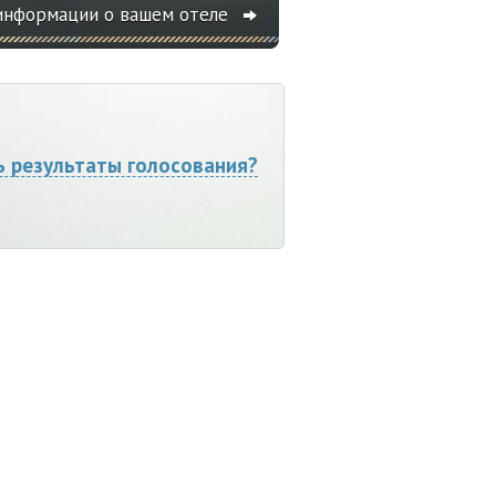
информации о вашем отеле
ь результаты голосования?