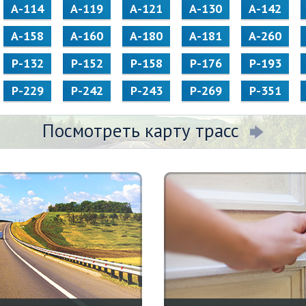
А-114
А-119
А-121
А-130
А-142
А-158
А-160
А-180
А-181
А-260
Р-132
Р-152
Р-158
Р-176
Р-193
Р-229
Р-242
Р-243
Р-269
Р-351
Посмотреть карту трасс