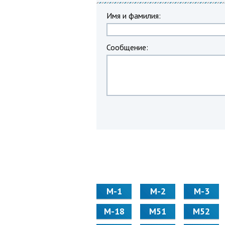
Имя и фамилия:
Сообщение:
М-1
М-2
М-3
М-18
М51
М52