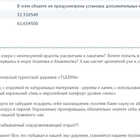
В этом объекте не предусмотрена установка дополнительных 
32.310540
61.654500
озера с неописуемой красоты рассветами и закатами? Хотите попасть в
унувшись в море позитива и блаженства? А как насчет ароматной ухи и 
огической туристской деревне «TULEMA»
 с отделкой из натуральных материалов - дерева и камня, с использова
ый карельский стиль и европейский комфорт уровня «люкс».
та не забудьте подарить себе наслаждение, посетив баню-сауну из аб
воздух в парной. Хорошенько пропарившись обязательно окатите себя 
 чашкой травяного чая.
езабываемый оздоравливающий отдых!!!
нее! Все, кто побывал в нашей эко-деревне, становятся нашими посто