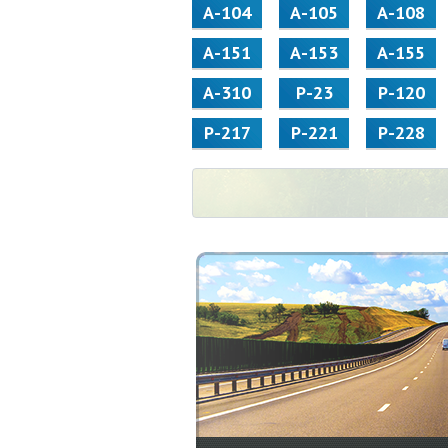
А-104
А-105
А-108
А-151
А-153
А-155
А-310
Р-23
Р-120
Р-217
Р-221
Р-228