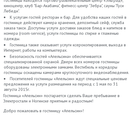
гостиницы находятся торгово-развлекательный центр «Эльград»,
киноцентр, клуб "Бар-Акабама", фитнесс-центр "Зебра", сауны "Гуси
Лебеди".
К услугам гостей: ресторан и бар. Для удобства наших гостей в
гостинице действуют камера хранения, депозитный сейф, служба
заказа такси. Доступны услуги доставки заказов блюд и напитков в
номера (room-service), услуги гостиницы по стирке и глаженью
одежды.
Гостиница также оказывает услуги ксерокопирования, выхода в
Интернет, работы на компьютерах.
Безопасность гостей «Апельсина» обеспечивается
специализированной охраной. Двери всех номеров гостиницы
оборудованы электронными замками. Вестибюль и коридоры
гостиницы оснащены камерами круглосуточного видеонаблюдения.
Посетителей гостиницы «Апельсин» ждут специальные ценовые
предложения на услуги размещения на период с 1 мая по 31
августа 2015г.
Гостиница «Апельсин» постарается сделать Ваше пребывание в
Электростали и Ногинске приятным и радостным!
Добро пожаловать в гостиницу «Апельсин»!