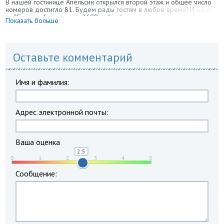
В нашей гостинице Апельсин открылся второй этаж и общее число
номеров достигло 81. Будем рады гостям в любое время! И цена
на "Стандарт" составляет 2600 рублей вместе с завтраком.
Показать больше
Оставьте комментарий
Имя и фамилия:
Адрес электронной почты:
Ваша оценка
Сообщение: