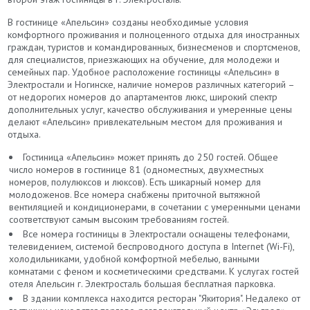
В гостинице «Апельсин» созданы необходимые условия
комфортного проживания и полноценного отдыха для иностранных
граждан, туристов и командированных, бизнесменов и спортсменов,
для специалистов, приезжающих на обучение, для молодежи и
семейных пар. Удобное расположение гостиницы «Апельсин» в
Электростали и Ногинске, наличие номеров различных категорий –
от недорогих номеров до апартаментов люкс, широкий спектр
дополнительных услуг, качество обслуживания и умеренные цены
делают «Апельсин» привлекательным местом для проживания и
отдыха.
Гостиница «Апельсин» может принять до 250 гостей. Общее
число номеров в гостинице 81 (одноместных, двухместных
номеров, полулюксов и люксов). Есть шикарный номер для
молодоженов. Все номера снабжены приточной вытяжной
вентиляцией и кондиционерами, в сочетании с умеренными ценами
соответствуют самым высоким требованиям гостей.
Все номера гостиницы в Электростали оснащены телефонами,
телевидением, системой беспроводного доступа в Internet (Wi-Fi),
холодильниками, удобной комфортной мебелью, ванными
комнатами с феном и косметическими средствами. К услугах гостей
отеля Апельсин г. Электросталь большая бесплатная парковка.
В здании комплекса находится ресторан "Якитория". Недалеко от