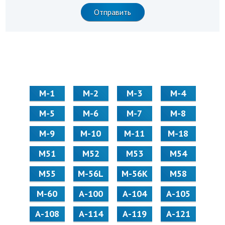
М-1
М-2
М-3
М-4
М-5
М-6
М-7
М-8
М-9
М-10
М-11
М-18
М51
М52
М53
М54
М55
M-56L
M-56K
М58
M-60
А-100
А-104
А-105
А-108
А-114
А-119
А-121