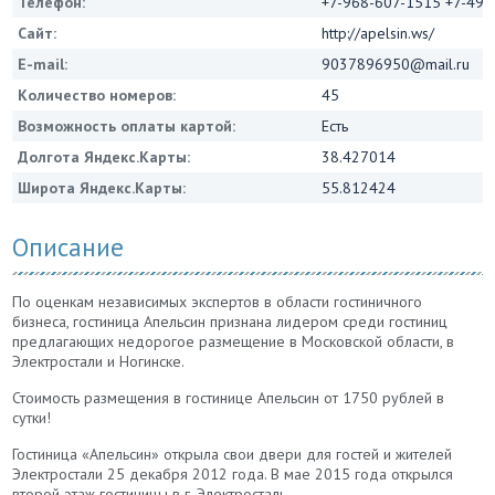
Телефон:
+7-968-607-1515 +7-496
Сайт:
http://apelsin.ws/
E-mail:
9037896950@mail.ru
Количество номеров:
45
Возможность оплаты картой:
Есть
Долгота Яндекс.Карты:
38.427014
Широта Яндекс.Карты:
55.812424
Описание
По оценкам независимых экспертов в области гостиничного
бизнеса, гостиница Апельсин признана лидером среди гостиниц
предлагающих недорогое размещение в Московской области, в
Электростали и Ногинске.
Стоимость размещения в гостинице Апельсин от 1750 рублей в
сутки!
Гостиница «Апельсин» открыла свои двери для гостей и жителей
Электростали 25 декабря 2012 года. В мае 2015 года открылся
второй этаж гостиницы в г. Электросталь.