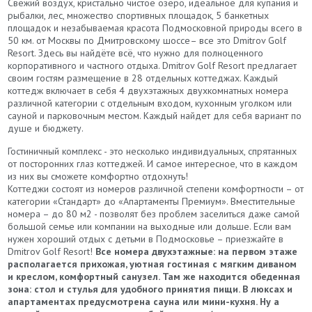
Свежий воздух, кристально чистое озеро, идеальное для купания и
рыбалки, лес, множество спортивных площадок, 5 банкетных
площадок и незабываемая красота Подмосковной природы всего в
50 км. от Москвы по Дмитровскому шоссе– все это Dmitrov Golf
Resort. Здесь вы найдёте всё, что нужно для полноценного
корпоративного и частного отдыха. Dmitrov Golf Resort предлагает
своим гостям размещение в 28 отдельных коттеджах. Каждый
коттедж включает в себя 4 двухэтажных двухкомнатных номера
различной категории с отдельным входом, кухонным уголком или
сауной и парковочным местом. Каждый найдет для себя вариант по
душе и бюджету.
Гостиничный комплекс - это несколько индивидуальных, спрятанных
от посторонних глаз коттеджей. И самое интересное, что в каждом
из них вы сможете комфортно отдохнуть!
Коттеджи состоят из номеров различной степени комфортности – от
категории «Стандарт» до «Апартаменты Премиум». Вместительные
номера – до 80 м2 - позволят без проблем заселиться даже самой
большой семье или компании на выходные или дольше. Если вам
нужен хороший отдых с детьми в Подмосковье – приезжайте в
Dmitrov Golf Resort!
Все номера двухэтажные: на первом этаже
располагается прихожая, уютная гостиная с мягким диваном
и креслом, комфортный санузел. Там же находится обеденная
зона: стол и стулья для удобного принятия пищи. В люксах и
апартаментах предусмотрена сауна или мини-кухня. Ну а