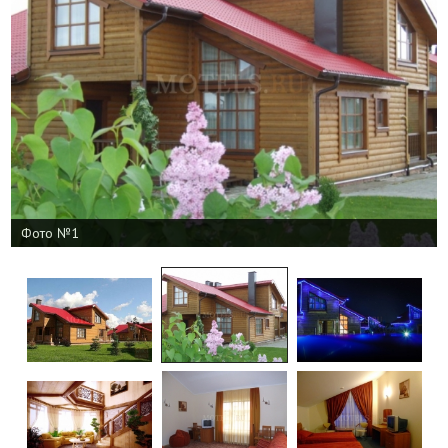
Фото №1