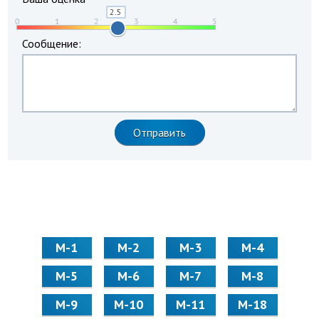
Сообщение:
М-1
М-2
М-3
М-4
М-5
М-6
М-7
М-8
М-9
М-10
М-11
М-18