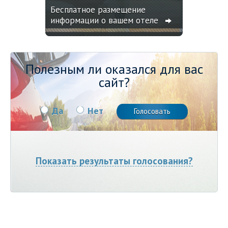
Бесплатное размещение
информации о вашем отеле
Полезным ли оказался для вас
сайт?
Да
Нет
Показать результаты голосования?