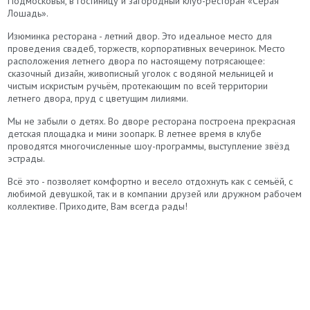
Подмосковья, в гостиницу и загородный клуб-ресторан «Серая
Лошадь».
Изюминка ресторана - летний двор. Это идеальное место для
проведения свадеб, торжеств, корпоративных вечеринок. Место
расположения летнего двора по настоящему потрясающее:
сказочный дизайн, живописный уголок с водяной мельницей и
чистым искристым ручьём, протекающим по всей территории
летнего двора, пруд с цветущим лилиями.
Мы не забыли о детях. Во дворе ресторана построена прекрасная
детская площадка и мини зоопарк. В летнее время в клубе
проводятся многочисленные шоу-программы, выступление звёзд
эстрады.
Всё это - позволяет комфортно и весело отдохнуть как с семьёй, с
любимой девушкой, так и в компании друзей или дружном рабочем
коллективе. Приходите, Вам всегда рады!