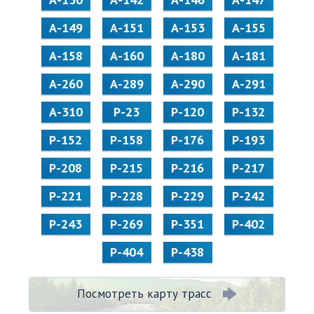
А-149
А-151
А-153
А-155
А-158
А-160
А-180
А-181
А-260
А-289
А-290
А-291
А-310
Р-23
Р-120
Р-132
Р-152
Р-158
Р-176
Р-193
Р-208
Р-215
Р-216
Р-217
Р-221
Р-228
Р-229
Р-242
Р-243
Р-269
Р-351
Р-402
Р-404
Р-438
Посмотреть карту трасс