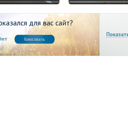
казался для вас сайт?
Показат
Нет