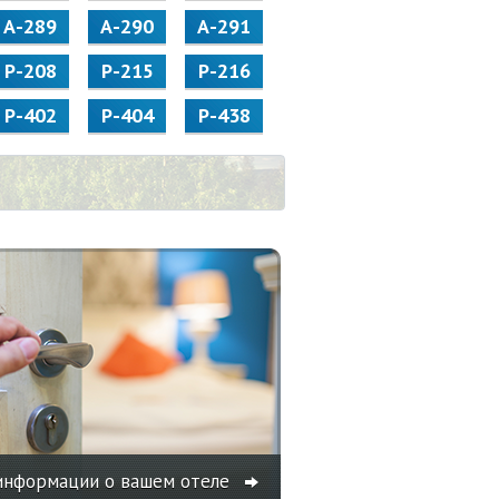
А-289
А-290
А-291
Р-208
Р-215
Р-216
Р-402
Р-404
Р-438
информации о вашем отеле