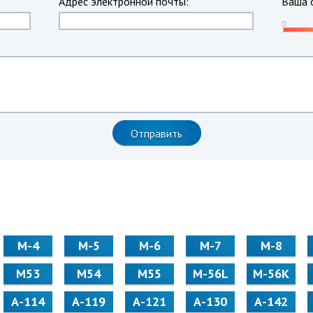
Адрес электронной почты:
Ваша 
М-4
М-5
М-6
М-7
М-8
М53
М54
М55
M-56L
M-56K
А-114
А-119
А-121
А-130
А-142