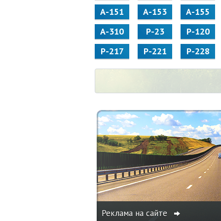
А-151
А-153
А-155
А-310
Р-23
Р-120
Р-217
Р-221
Р-228
Реклама на сайте