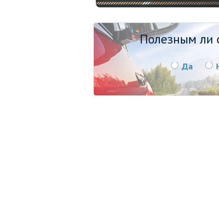
Полезным ли о
Да