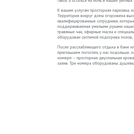
такси, а остаться на ночь в наших уютны
К вашим услугам просторная парковка, к
Территория вокруг дома огорожена высо
квалифицированные сотрудники, которые 
поддерживаемая умелыми руками наших 
травяные чаи, эфирные масла и специаль
оборудован системой подогрева полов, п
После расслабляющего отдыха в бане или
приглашаем погостить у нас подольше, о
номере – просторная двуспальная кроват
залив. Три номера оборудованы душевы