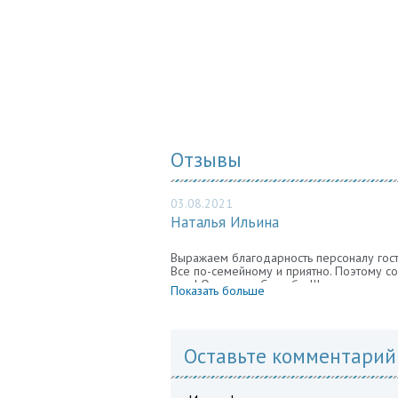
Отзывы
03.08.2021
Наталья Ильина
Выражаем благодарность персоналу гост
Все по-семейному и приятно. Поэтому с
еще! Огромное Спасибо !!!
Показать больше
Оставьте комментарий