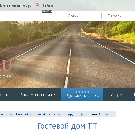
Найти
Билет на автобус
отели
вать
Реклама на сайте
Услуги
Добавить отель
ракт»
Новосибирская область
г. Бердск
Гостевой дом ТТ
Гостевой дом ТТ