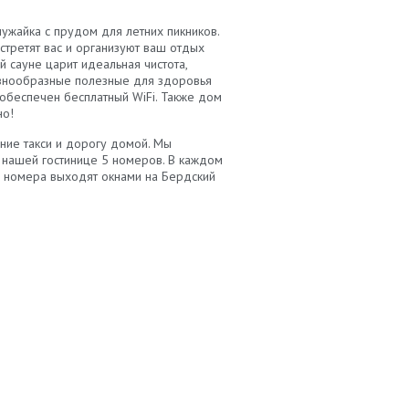
ужайка с прудом для летних пикников.
третят вас и организуют ваш отдых
 сауне царит идеальная чистота,
знообразные полезные для здоровья
 обеспечен бесплатный WiFi. Также дом
но!
ание такси и дорогу домой. Мы
В нашей гостинице 5 номеров. В каждом
ва номера выходят окнами на Бердский