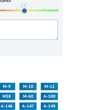
оценка
М-9
М-10
М-11
М58
M-60
А-100
А-146
А-147
А-149