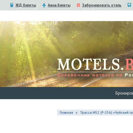
ЖД билеты
Авиа билеты
Забронировать отель
Брониро
Главная
Трасса М52 (Р-256) «Чуйский т