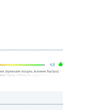
4,8
е (приехали поздно, вселили быстро).
рвые здесь побывали, надеемся приехать