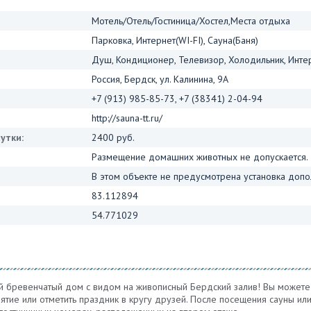
Мотель/Отель/Гостиница/Хостел,Места отдыха
Парковка, Интернет(WI-FI), Сауна(Баня)
Душ, Кондиционер, Телевизор, Холодильник, Интер
Россия, Бердск, ул. Калинина, 9А
+7 (913) 985-85-73, +7 (38341) 2-04-94
http://sauna-tt.ru/
утки:
2400 руб.
Размещение домашних животных не допускается.
В этом объекте не предусмотрена установка допо
83.112894
54.771029
 бревенчатый дом с видом на живописный Бердский залив! Вы можете 
ятие или отметить праздник в кругу друзей. После посещения сауны ил