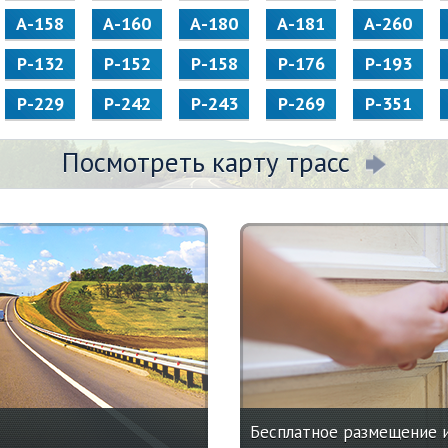
А-158
А-160
А-180
А-181
А-260
Р-132
Р-152
Р-158
Р-176
Р-193
Р-229
Р-242
Р-243
Р-269
Р-351
Посмотреть карту трасс
Бесплатное размещение 