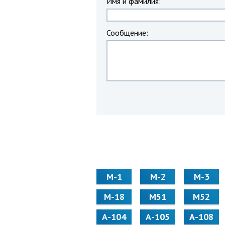
Имя и фамилия:
Сообщение:
М-1
М-2
М-3
М-18
М51
М52
А-104
А-105
А-108