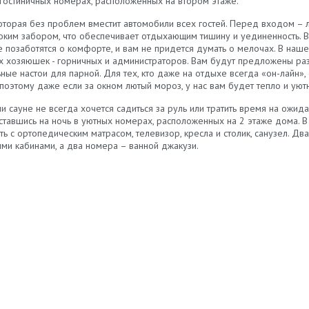
х гостиничных номерах, расположенных на втором этаже.
оторая без проблем вместит автомобили всех гостей. Перед входом – л
ким забором, что обеспечивает отдыхающим тишину и уединенность. Вс
позаботятся о комфорте, и вам не придется думать о мелочах. В нашей
хозяюшек - горничных и администраторов. Вам будут предложены ра
ные настои для парной. Для тех, кто даже на отдыхе всегда «он-лайн»,
оэтому даже если за окном лютый мороз, у нас вам будет тепло и уют
 сауне не всегда хочется садиться за руль или тратить время на ожид
ставшись на ночь в уютных номерах, расположенных на 2 этаже дома. 
ь с ортопедическим матрасом, телевизор, кресла и столик, санузел. Д
ми кабинами, а два номера – ванной джакузи.