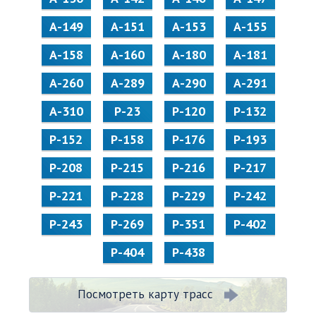
А-149
А-151
А-153
А-155
А-158
А-160
А-180
А-181
А-260
А-289
А-290
А-291
А-310
Р-23
Р-120
Р-132
Р-152
Р-158
Р-176
Р-193
Р-208
Р-215
Р-216
Р-217
Р-221
Р-228
Р-229
Р-242
Р-243
Р-269
Р-351
Р-402
Р-404
Р-438
Посмотреть карту трасс