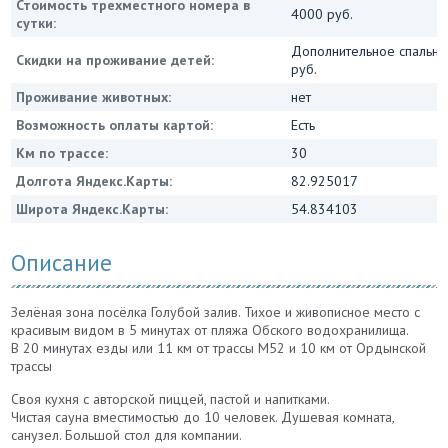
Стоимость трехместного номера в
4000 руб.
сутки:
Дополнительное спально
Скидки на проживание детей:
руб.
Проживание животных:
нет
Возможность оплаты картой:
Есть
Км по трассе:
30
Долгота Яндекс.Карты:
82.925017
Широта Яндекс.Карты:
54.834103
Описание
Зелёная зона посёлка Голубой залив. Тихое и живописное место с
красивым видом в 5 минутах от пляжа Обского водохранилища.
В 20 минутах езды или 11 км от трассы М52 и 10 км от Ордынской
трассы
Своя кухня с авторской пиццей, пастой и напитками.
Чистая сауна вместимостью до 10 человек. Душевая комната,
санузел. Большой стол для компании.