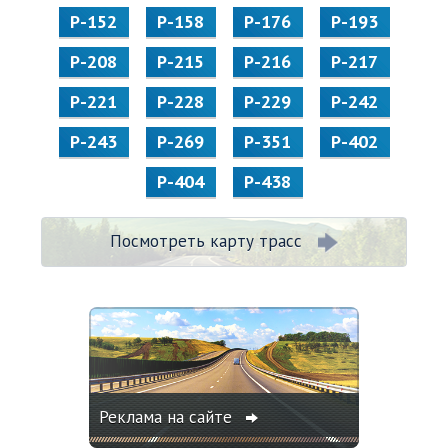
Р-152
Р-158
Р-176
Р-193
Р-208
Р-215
Р-216
Р-217
Р-221
Р-228
Р-229
Р-242
Р-243
Р-269
Р-351
Р-402
Р-404
Р-438
Посмотреть карту трасс
Реклама на сайте