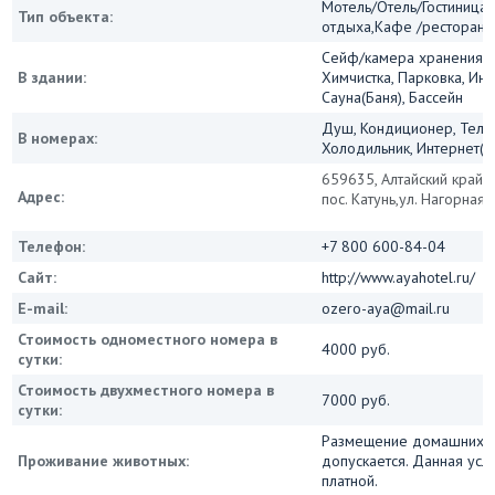
Мотель/Отель/Гостиница/
Тип объекта:
отдыха,Кафе /ресторан
Сейф/камера хранения, 
В здании:
Химчистка, Парковка, Инт
Сауна(Баня), Бассейн
Душ, Кондиционер, Теле
В номерах:
Холодильник, Интернет(Wi
659635, Алтайский край, 
Адрес:
пос. Катунь,ул. Нагорная, 
Телефон:
+7 800 600-84-04
Сайт:
http://www.ayahotel.ru/
E-mail:
ozero-aya@mail.ru
Стоимость одноместного номера в
4000 руб.
сутки:
Стоимость двухместного номера в
7000 руб.
сутки:
Размещение домашних 
Проживание животных:
допускается. Данная усл
платной.