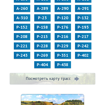
А-260
А-289
А-290
А-291
А-310
Р-23
Р-120
Р-132
Р-152
Р-158
Р-176
Р-193
Р-208
Р-215
Р-216
Р-217
Р-221
Р-228
Р-229
Р-242
Р-243
Р-269
Р-351
Р-402
Р-404
Р-438
Посмотреть карту трасс