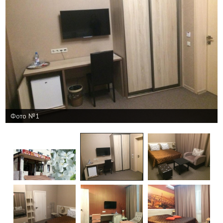
Фото №1