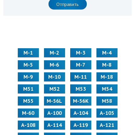
М-1
М-2
М-3
М-4
М-5
М-6
М-7
М-8
М-9
М-10
М-11
М-18
М51
М52
М53
М54
М55
M-56L
M-56K
М58
M-60
А-100
А-104
А-105
А-108
А-114
А-119
А-121