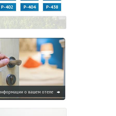
Р-402
Р-404
Р-438
информации о вашем отеле