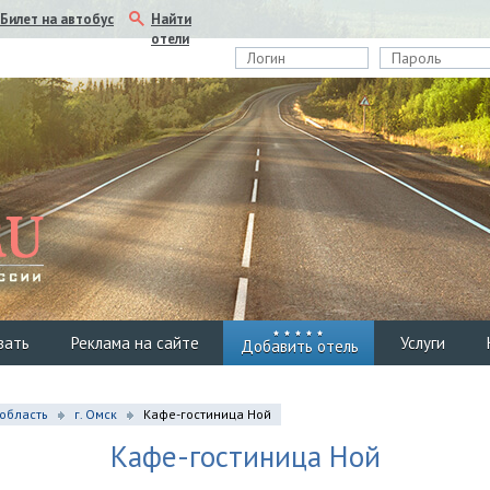
Найти
Билет на автобус
отели
вать
Реклама на сайте
Услуги
Добавить отель
область
г. Омск
Кафе-гостиница Ной
Кафе-гостиница Ной