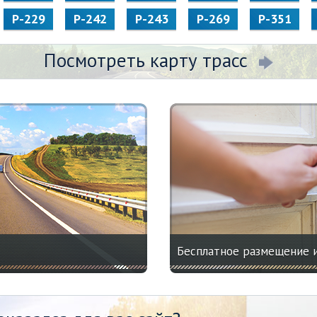
Р-229
Р-242
Р-243
Р-269
Р-351
Посмотреть карту трасс
Бесплатное размещение 