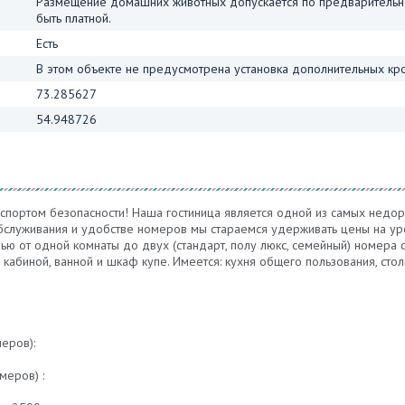
Размещение домашних животных допускается по предварительно
быть платной.
Есть
В этом объекте не предусмотрена установка дополнительных кро
73.285627
54.948726
аспортом безопасности! Наша гостиница является одной из самых недоро
бслуживания и удобстве номеров мы стараемся удерживать цены на уро
ю от одной комнаты до двух (стандарт, полу люкс, семейный) номера 
 кабиной, ванной и шкаф купе. Имеется: кухня общего пользования, ст
еров):
меров) :