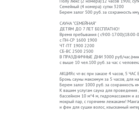
Полу люкс (2 номера):12 часов 1900, сут
Семейный (4 номера): сутки 3200
Берем залог 500 руб. за сохранность им
САУНА "СЕМЕЙНАЯ"
ДЕТЯМ ДО 7 ЛЕТ БЕСПЛАТНО!
Время пребывания ( с9:00-17:00)(18:00-0
с ПН-СР 1600 1900
ЧТ-ПТ 1900 2200
СБ-ВС 2500 2500
В ПРАЗДНИЧНЫЕ ДНИ 3000 руб/час.(мин
с выше 10 чел.100 руб. за час с человек
АКЦИЯ:с чт-вс при заказе 4 часов, 5 ЧА
Бронь сауны максимум за 5 часов, для н
Берем залог 1000 руб. за сохранность и
К вашим услугам сауна для проведения 
бассейном 10 м*4 м, гидромассажем и 
мокрый пар, с горячими лежаками! Манг
и фен для сушки волос, изысканный инт