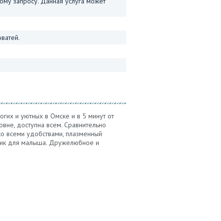
му запросу. Данная услуга может
ватей.
гих и уютных в Омске и в 5 минут от
вне, доступна всем. Сравнительно
со всеми удобствами, плазменный
олик для малыша. Дружелюбное и