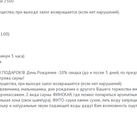
ки 2500
ущества, при выходе залог возвращается (если нет нарушений).
1:00)
имум 3 часа)
а.
С В ПОДАРОК!В День Рождение -10% скидка (до и после 3 дней, по пред
агрева сауны!
мущества, при выходе залог возвращается (если нет нарушений).
девичника, мальчишника, дня рождения и другого Вашего торжества в
аэромассажем. 2 вида сауны: ФИНСКАЯ, где можно попариться ароматн
альная зона (свои шампура). ФИТО-сауна камни сухие, лить воду запре
ерьер и натуральные звуки падающей воды дадут Вам возможность ощути