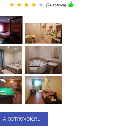
(34 голоса)
НА OSTROVOK.RU