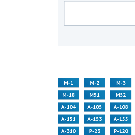
М-1
М-2
М-3
М-18
М51
М52
А-104
А-105
А-108
А-151
А-153
А-155
А-310
Р-23
Р-120