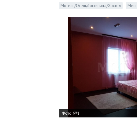
Мотель/Отель/Гостиница/Хостел
Мест
Фото №1