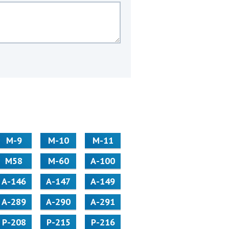
М-9
М-10
М-11
М58
M-60
А-100
А-146
А-147
А-149
А-289
А-290
А-291
Р-208
Р-215
Р-216