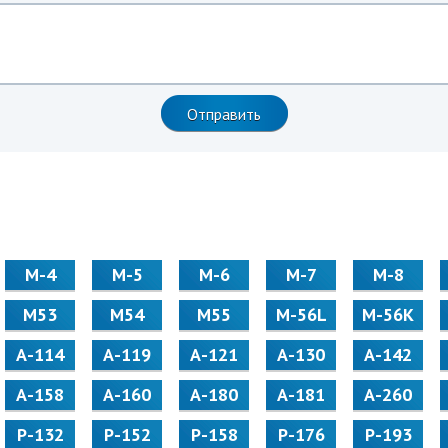
М-4
М-5
М-6
М-7
М-8
М53
М54
М55
M-56L
M-56K
А-114
А-119
А-121
А-130
А-142
А-158
А-160
А-180
А-181
А-260
Р-132
Р-152
Р-158
Р-176
Р-193