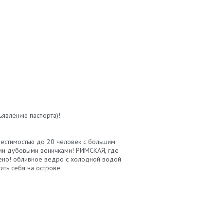
ъявлению паспорта)!
местимостью до 20 человек с большим
ыми дубовыми веничками! РИМСКАЯ, где
щено! обливное ведро с холодной водой
ть себя на острове.