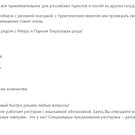
всё привлекательнее для российских туристов и гостей из других госуд
сибирск с деловой поездкой, с туристическим визитом или проведать с
мещения станет отель.
рядом с Метро и Парком "Берёзовая роща".
ей
ь
ном количестве
товый быстро решить любые вопросы!
е работает ресторан с изысканной обстановкой. Здесь Вы отведаете в
сные завтраки - это у нас! Специальные предложения ресторана – детс