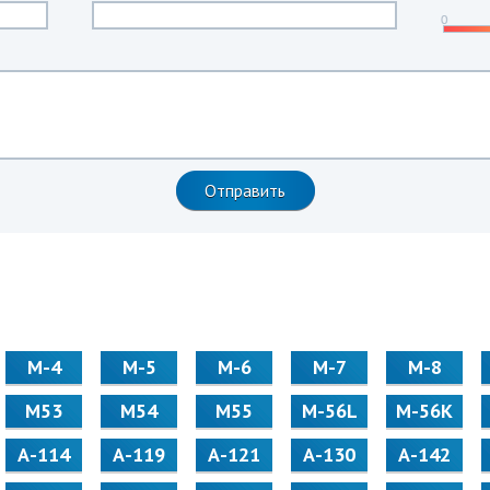
М-4
М-5
М-6
М-7
М-8
М53
М54
М55
M-56L
M-56K
А-114
А-119
А-121
А-130
А-142