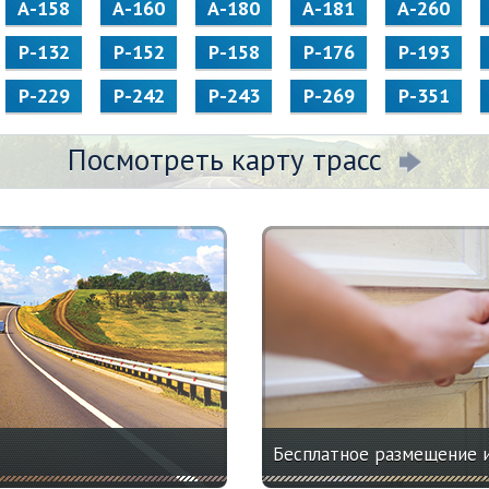
А-158
А-160
А-180
А-181
А-260
Р-132
Р-152
Р-158
Р-176
Р-193
Р-229
Р-242
Р-243
Р-269
Р-351
Посмотреть карту трасс
Бесплатное размещение 