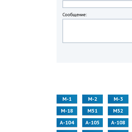
Сообщение:
М-1
М-2
М-3
М-18
М51
М52
А-104
А-105
А-108