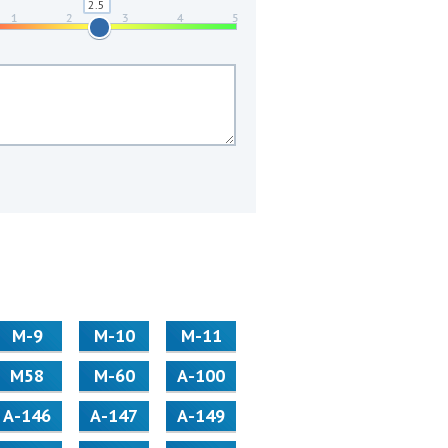
М-9
М-10
М-11
М58
M-60
А-100
А-146
А-147
А-149