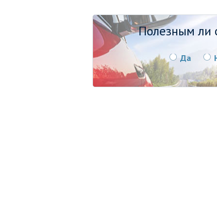
Полезным ли о
Да