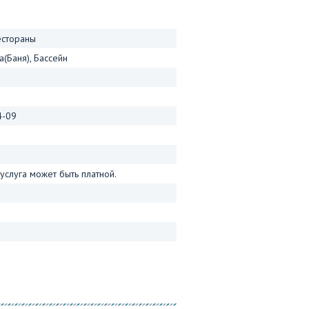
естораны
а(Баня), Бассейн
4-09
слуга может быть платной.