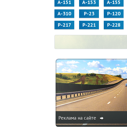
А-151
А-153
А-155
А-310
Р-23
Р-120
Р-217
Р-221
Р-228
Реклама на сайте