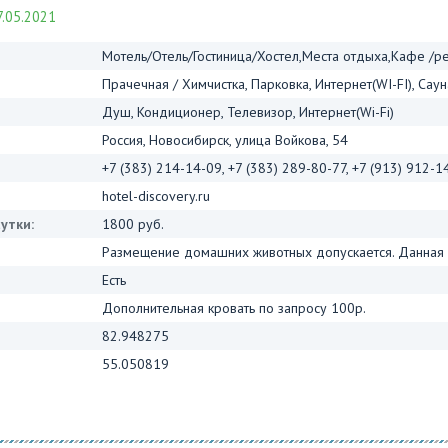
.05.2021
Мотель/Отель/Гостиница/Хостел,Места отдыха,Кафе /р
Прачечная / Химчистка, Парковка, Интернет(WI-FI), Саун
Душ, Кондиционер, Телевизор, Интернет(Wi-Fi)
Россия, Новосибирск, улица Войкова, 54
+7 (383) 214-14-09, +7 (383) 289-80-77, +7 (913) 912-1
hotel-discovery.ru
утки:
1800 руб.
Размещение домашних животных допускается. Данная у
Есть
Дополнительная кровать по запросу 100р.
82.948275
55.050819