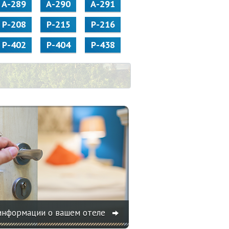
А-289
А-290
А-291
Р-208
Р-215
Р-216
Р-402
Р-404
Р-438
информации о вашем отеле