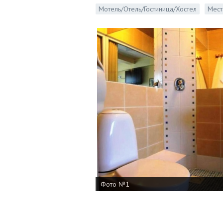
Мотель/Отель/Гостиница/Хостел
Мест
Фото №1