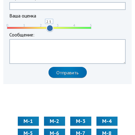
Ваша оценка
Сообщение:
М-1
М-2
М-3
М-4
М-5
М-6
М-7
М-8