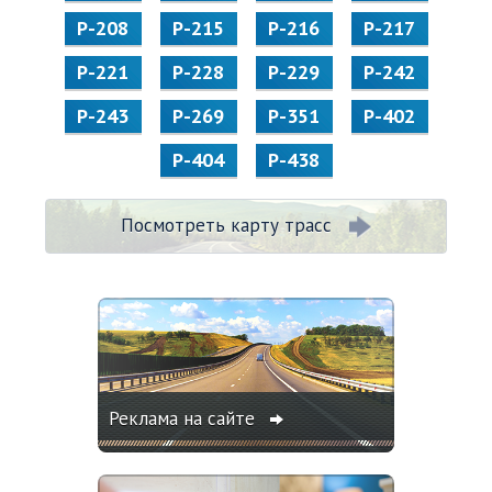
Р-208
Р-215
Р-216
Р-217
Р-221
Р-228
Р-229
Р-242
Р-243
Р-269
Р-351
Р-402
Р-404
Р-438
Посмотреть карту трасс
Реклама на сайте