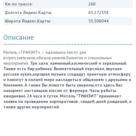
Км по трассе:
260
Долгота Яндекс.Карты:
65.272538
Широта Яндекс.Карты:
55.508044
Описание
Мотель «ТРАНЗИТ» — идеальное место для
встреч,завтраков,обедов,ужинов,банкетов и специальных
мероприятий.
Три зала: каминный,космический и зеркальный.
Также есть бар,кабинка.
Внимательный персонал, вкусная
русская кухня,хорошая музыка создадут приятную атмосферу
и помогут в полней мере насладиться общением с друзьями и
близкими.
А также Вы можете быть уверены,что здесь Вас
накормят настоящим мясом от фермера.
Часы работы:
ежедневно 24 часа в сутки.
Мотель "ТРАНЗИТ" принимает
заявки на проведение корпоративов , свадеб, дней рождений, а
также других мероприятий.