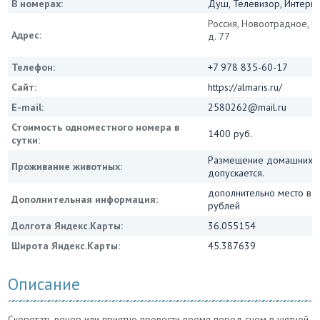
В номерах:
Душ, Телевизор, Интернет
Россия, Новоотрадное, Ц
Адрес:
д. 77
Телефон:
+7 978 835-60-17
Сайт:
https://almaris.ru/
E-mail:
2580262@mail.ru
Стоимость одноместного номера в
1400 руб.
сутки:
Размещение домашних 
Проживание животных:
допускается.
дополнительно место в 
Дополнительная информация:
рублей
Долгота Яндекс.Карты:
36.055154
Широта Яндекс.Карты:
45.387639
Описание
Скоротать вечер или приятно провести время перед сном в уютной