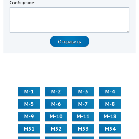
Сообщение:
М-1
М-2
М-3
М-4
М-5
М-6
М-7
М-8
М-9
М-10
М-11
М-18
М51
М52
М53
М54