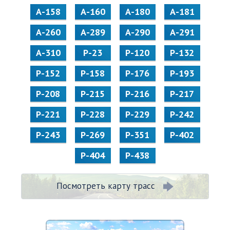
А-158
А-160
А-180
А-181
А-260
А-289
А-290
А-291
А-310
Р-23
Р-120
Р-132
Р-152
Р-158
Р-176
Р-193
Р-208
Р-215
Р-216
Р-217
Р-221
Р-228
Р-229
Р-242
Р-243
Р-269
Р-351
Р-402
Р-404
Р-438
Посмотреть карту трасс