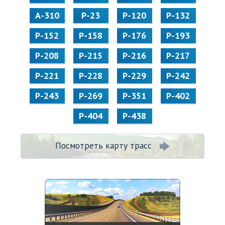
А-310
Р-23
Р-120
Р-132
Р-152
Р-158
Р-176
Р-193
Р-208
Р-215
Р-216
Р-217
Р-221
Р-228
Р-229
Р-242
Р-243
Р-269
Р-351
Р-402
Р-404
Р-438
Посмотреть карту трасс