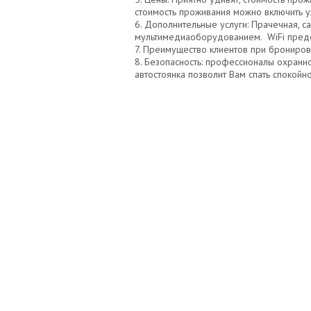
стоимость проживания можно включить у
Дополнительные услуги: Прачечная, с
мультимедиаоборудованием. WiFi предос
Преимущество клиентов при бронирован
Безопасность: профессионалы охранн
автостоянка позволит Вам спать спокойно