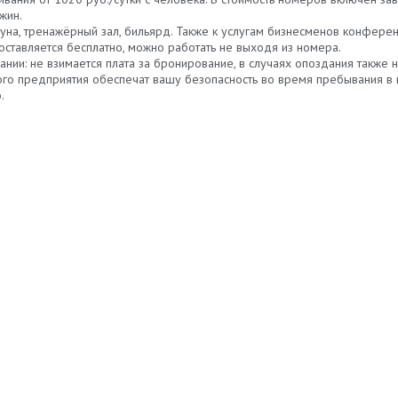
жин.
ауна, тренажёрный зал, бильярд. Также к услугам бизнесменов конфер
тавляется бесплатно, можно работать не выходя из номера.
ии: не взимается плата за бронирование, в случаях опоздания также н
ого предприятия обеспечат вашу безопасность во время пребывания в
.