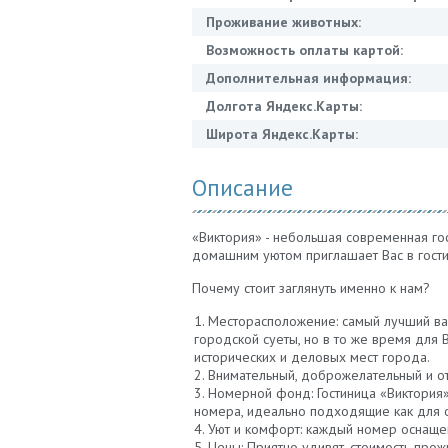
Проживание животных:
Возможность оплаты картой:
Дополнительная информация:
Долгота Яндекс.Карты:
Широта Яндекс.Карты:
Описание
«Виктория» - небольшая современная го
домашним уютом приглашает Вас в гости
Почему стоит заглянуть именно к нам?
Месторасположение: самый лучший ва
городской суеты, но в то же время для 
исторических и деловых мест города.
Внимательный, доброжелательный и о
Номерной фонд: Гостиница «Виктория»
номера, идеально подходящие как для о
Уют и комфорт: каждый номер оснащен
Цены: Приятно удивят, стоимость прож