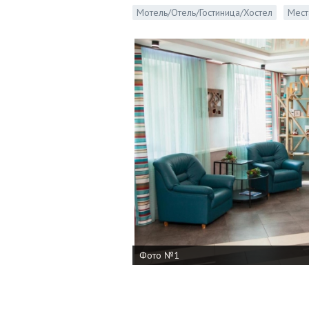
Мотель/Отель/Гостиница/Хостел
Мест
Фото №1