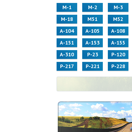
М-1
М-2
М-3
М-18
М51
М52
А-104
А-105
А-108
А-151
А-153
А-155
А-310
Р-23
Р-120
Р-217
Р-221
Р-228