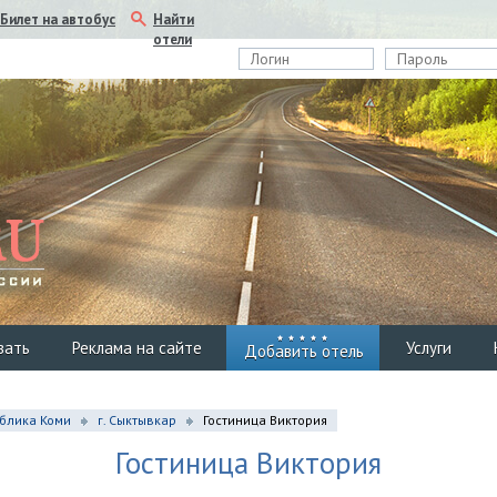
Найти
Билет на автобус
отели
вать
Реклама на сайте
Услуги
Добавить отель
блика Коми
г. Сыктывкар
Гостиница Виктория
Гостиница Виктория