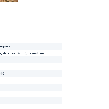
стораны
 Интернет(WI-FI), Сауна(Баня)
-46