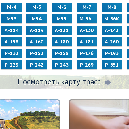
М-4
М-5
М-6
М-7
М-8
М53
М54
М55
M-56L
M-56K
А-114
А-119
А-121
А-130
А-142
А-158
А-160
А-180
А-181
А-260
Р-132
Р-152
Р-158
Р-176
Р-193
Р-229
Р-242
Р-243
Р-269
Р-351
Посмотреть карту трасс