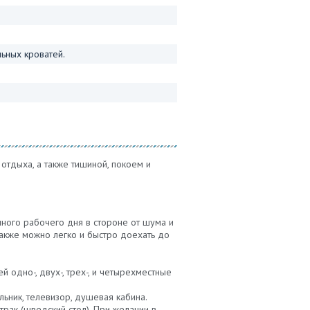
ьных кроватей.
тдыха, а также тишиной, покоем и
ного рабочего дня в стороне от шума и
 также можно легко и быстро доехать до
одно-, двух-, трех-, и четырехместные
ьник, телевизор, душевая кабина.
трак (шведский стол). При желании в