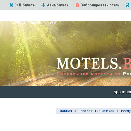
ЖД билеты
Авиа билеты
Забронировать отель
Брониро
Главная
Трасса Р-176 «Вятка»
Респу