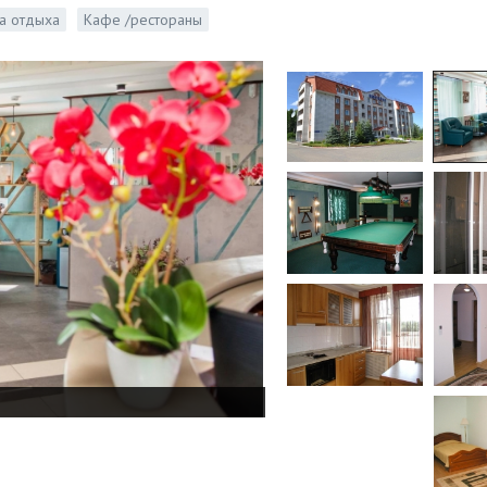
а отдыха
Кафе /рестораны