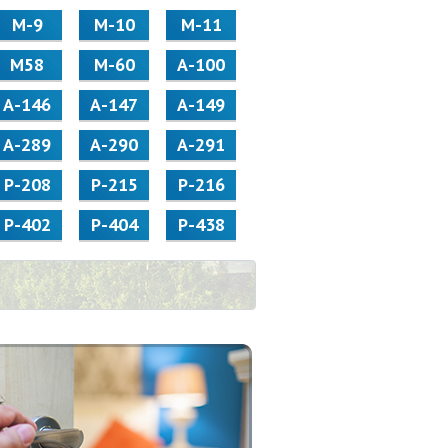
М-9
М-10
М-11
М58
M-60
А-100
А-146
А-147
А-149
А-289
А-290
А-291
Р-208
Р-215
Р-216
Р-402
Р-404
Р-438