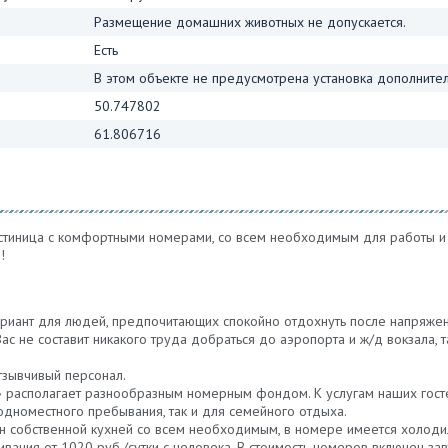
Размещение домашних животных не допускается.
Есть
В этом объекте не предусмотрена установка дополнител
50.747802
61.806716
стиница с комфортными номерами, со всем необходимым для работы и о
!
риант для людей, предпочитающих спокойно отдохнуть после напряжен
Вас не составит никакого труда добраться до аэропорта и ж/д вокзала,
тзывчивый персонал.
 располагает разнообразным номерным фондом. К услугам наших гостей 
дноместного пребывания, так и для семейного отдыха.
 собственной кухней со всем необходимым, в номере имеется холодил
ивания от 1020 руб./сутки с человека. В стоимость номеров включен зав