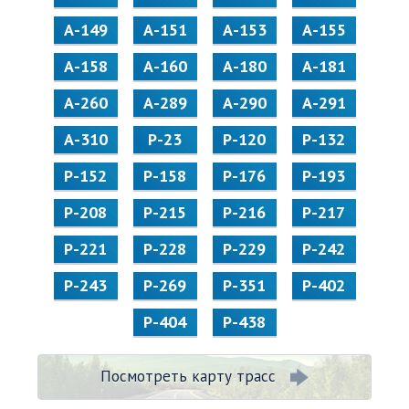
А-149
А-151
А-153
А-155
А-158
А-160
А-180
А-181
А-260
А-289
А-290
А-291
А-310
Р-23
Р-120
Р-132
Р-152
Р-158
Р-176
Р-193
Р-208
Р-215
Р-216
Р-217
Р-221
Р-228
Р-229
Р-242
Р-243
Р-269
Р-351
Р-402
Р-404
Р-438
Посмотреть карту трасс