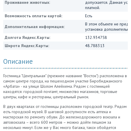
Проживание животных:
допускается. Данная усл
платной.
Возможность оплаты картой:
Есть
В этом объекте не пред
Дополнительная информация:
установка дополнительн
Долгота Яндекс.Карты:
132.934758
Широта Яндекс.Карты:
48.788313
Описание
Гостиница "Центральная" (прежнее название "Восток") расположена в
самом центре города, на пешеходном участке Биробиджанского
«Арбата» - на улице Шолом Алейхема. Рядом с гостиницей
находятся: городской почтамт, множество магазинов, торговые
центры, кафе и рестораны, центральный рынок.
В двух кварталах от гостиницы расположен городской театр. Рядом
есть городской музей. В шаговой доступности есть аптека и
мастерская по ремонту обуви. До железнодорожного вокзала и
автовокзала – всего 600 метров – можно дойти пешком за
несколько минут. Если же у Вас много багажа, такси обойдется