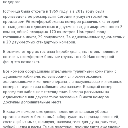
недорого.
Гостиница была открыта в 1969 году, а в 2012 году была
произведена её реставрация. Сегодня к услугам гостей мы
предлагаем 96 комфортабельных номеров различных категорий –
от стандартных одноместных и двухместных, до апартаментов из 8
комнат, общей площадью 170 кв. метров. Номерной фонд
гостиницы: 4 люкса, 29 полулюксов, 34 однокомнатных одноместных
и 29 двухместных стандартных номеров.
В отличие от других гостиниц Биробиджана, мы готовы принять и
поселить с комфортом большие группы гостей. Наш номерной
фонд это позволяет.
Все номера оборудованы отдельными туалетными комнатами с
душевыми кабинами, телевизорами с плоским экраном,
холодильниками и кондиционерами, а в полулюксовых и люксовых
номерах - душевыми кабинами или ваннами. В каждый номер
проведено кабельное телевидение. Номера рассчитаны на
одноместное или двухместное заселение. В части номеров
доступны дополнительные места.
В каждом номере ежедневно проводится влажная уборка,
предоставляется бесплатный набор туалетных принадлежностей,
состоящий из мыла, шампуня, шапочки, геля для душа, расчески,
зубной щетки и пасты. Смена полотенец производится ежедневно.