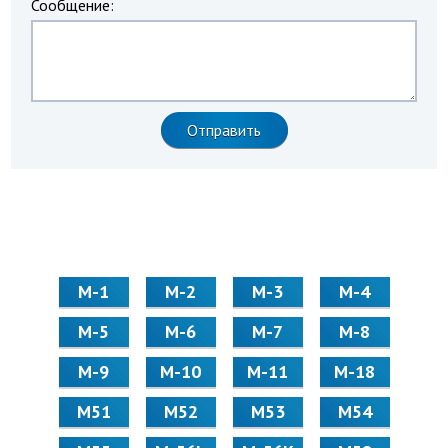
Сообщение:
М-1
М-2
М-3
М-4
М-5
М-6
М-7
М-8
М-9
М-10
М-11
М-18
М51
М52
М53
М54