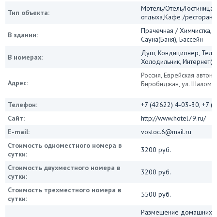
Мотель/Отель/Гостиница/
Тип объекта:
отдыха,Кафе /ресторан
Прачечная / Химчистка, И
В здании:
Сауна(Баня), Бассейн
Душ, Кондиционер, Теле
В номерах:
Холодильник, Интернет(Wi
Россия, Еврейская автоно
Адрес:
Биробиджан, ул. Шалом А
Телефон:
+7 (42622) 4-03-30, +7 (
Сайт:
http://www.hotel79.ru/
E-mail:
vostoc.6@mail.ru
Стоимость одноместного номера в
3200 руб.
сутки:
Стоимость двухместного номера в
3200 руб.
сутки:
Стоимость трехместного номера в
5500 руб.
сутки:
Размещение домашних 