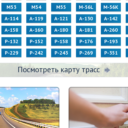
М53
М54
М55
M-56L
M-56K
А-114
А-119
А-121
А-130
А-142
А-158
А-160
А-180
А-181
А-260
Р-132
Р-152
Р-158
Р-176
Р-193
Р-229
Р-242
Р-243
Р-269
Р-351
Посмотреть карту трасс