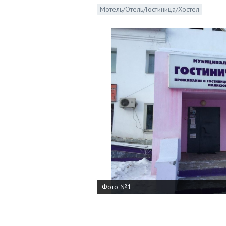
Мотель/Отель/Гостиница/Хостел
Фото №1