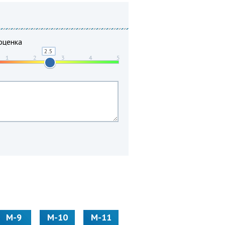
оценка
М-9
М-10
М-11