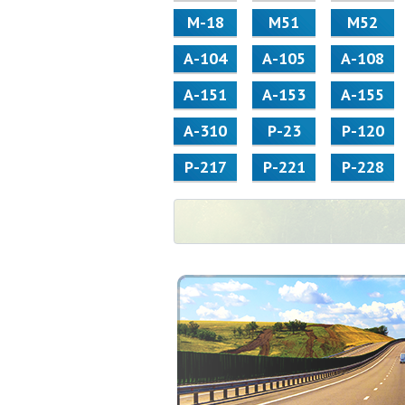
М-18
М51
М52
А-104
А-105
А-108
А-151
А-153
А-155
А-310
Р-23
Р-120
Р-217
Р-221
Р-228