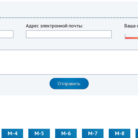
Адрес электронной почты:
Ваша 
М-4
М-5
М-6
М-7
М-8