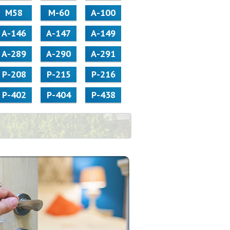
М58
M-60
А-100
А-146
А-147
А-149
А-289
А-290
А-291
Р-208
Р-215
Р-216
Р-402
Р-404
Р-438