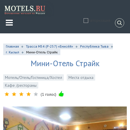
Главная
Трасса М54 (Р-257) «Енисе́й»
Республика Тыва
г. Кызыл
Мини-Отель Страйк
Мини-Отель Страйк
Мотель/Отель/Гостиница/Хостел
Места отдыха
Кафе /рестораны
(1 голос)