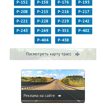
Р-152
Р-158
Р-176
Р-193
Р-208
Р-215
Р-216
Р-217
Р-221
Р-228
Р-229
Р-242
Р-243
Р-269
Р-351
Р-402
Р-404
Р-438
Посмотреть карту трасс
Реклама на сайте