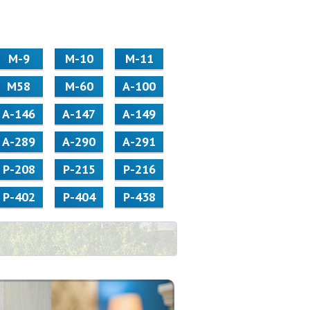
М-9
М-10
М-11
М58
M-60
А-100
А-146
А-147
А-149
А-289
А-290
А-291
Р-208
Р-215
Р-216
Р-402
Р-404
Р-438