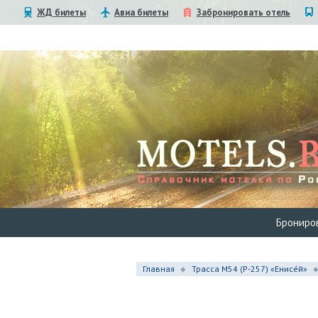
ЖД билеты
Авиа билеты
Забронировать отель
Брониро
Главная
Трасса М54 (Р-257) «Енисе́й»