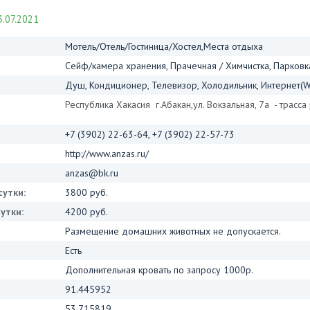
.07.2021
Мотель/Отель/Гостиница/Хостел,Места отдыха
Сейф/камера хранения, Прачечная / Химчистка, Парковка,
Душ, Кондиционер, Телевизор, Холодильник, Интернет(Wi
Республика Хакасия г.Абакан,ул. Вокзальная, 7а - трасса
+7 (3902) 22-63-64, +7 (3902) 22-57-73
http://www.anzas.ru/
anzas@bk.ru
сутки:
3800 руб.
утки:
4200 руб.
Размещение домашних животных не допускается.
Есть
Дополнительная кровать по запросу 1000р.
91.445952
53.715819