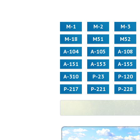
М-1
М-2
М-3
М-18
М51
М52
А-104
А-105
А-108
А-151
А-153
А-155
А-310
Р-23
Р-120
Р-217
Р-221
Р-228