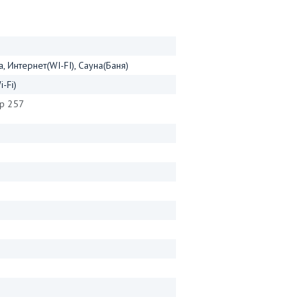
 Интернет(WI-FI), Сауна(Баня)
-Fi)
 р 257