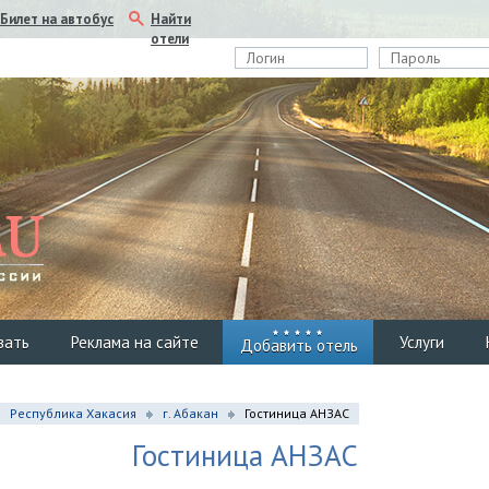
Найти
Билет на автобус
отели
вать
Реклама на сайте
Услуги
Добавить отель
Республика Хакасия
г. Абакан
Гостиница АНЗАС
Гостиница АНЗАС