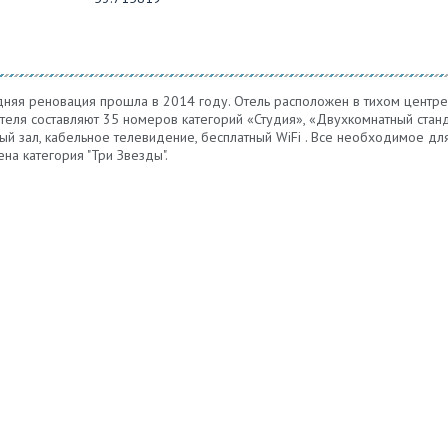
дняя реновация прошла в 2014 году. Отель расположен в тихом центре
еля составляют 35 номеров категорий «Студия», «Двухкомнатный станда
ый зал, кабельное телевидение, бесплатный WiFi . Все необходимое д
ена категория "Три Звезды".