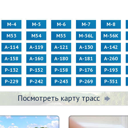
М-4
М-5
М-6
М-7
М-8
М53
М54
М55
M-56L
M-56K
А-114
А-119
А-121
А-130
А-142
А-158
А-160
А-180
А-181
А-260
Р-132
Р-152
Р-158
Р-176
Р-193
Р-229
Р-242
Р-243
Р-269
Р-351
Посмотреть карту трасс