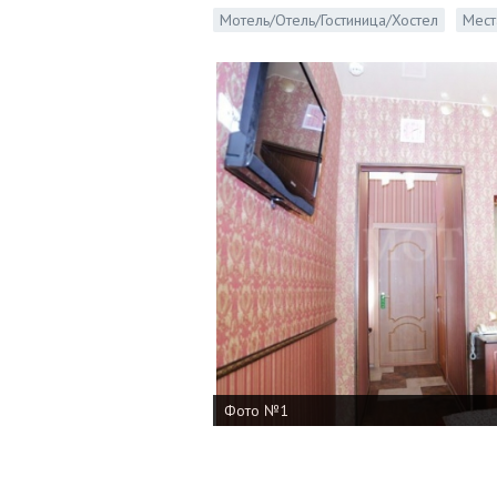
Мотель/Отель/Гостиница/Хостел
Мест
Фото №1