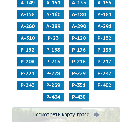
А-149
А-151
А-153
А-155
А-158
А-160
А-180
А-181
А-260
А-289
А-290
А-291
А-310
Р-23
Р-120
Р-132
Р-152
Р-158
Р-176
Р-193
Р-208
Р-215
Р-216
Р-217
Р-221
Р-228
Р-229
Р-242
Р-243
Р-269
Р-351
Р-402
Р-404
Р-438
Посмотреть карту трасс