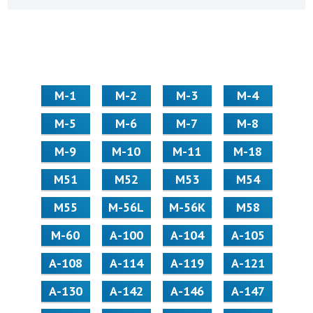
М-1
М-2
М-3
М-4
М-5
М-6
М-7
М-8
М-9
М-10
М-11
М-18
М51
М52
М53
М54
М55
M-56L
M-56K
М58
M-60
А-100
А-104
А-105
А-108
А-114
А-119
А-121
А-130
А-142
А-146
А-147