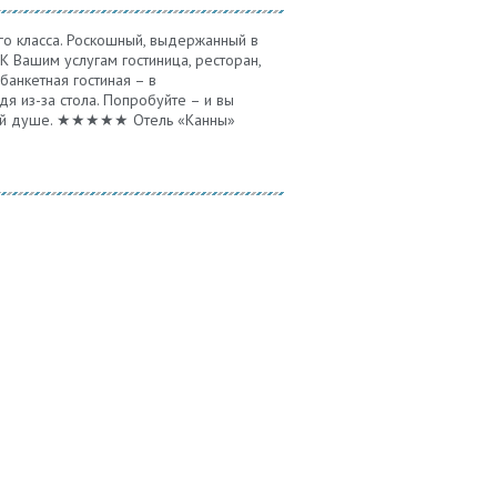
го класса. Роскошный, выдержанный в
К Вашим услугам гостиница, ресторан,
банкетная гостиная – в
я из-за стола. Попробуйте – и вы
ашей душе. ★★★★★ Отель «Канны»