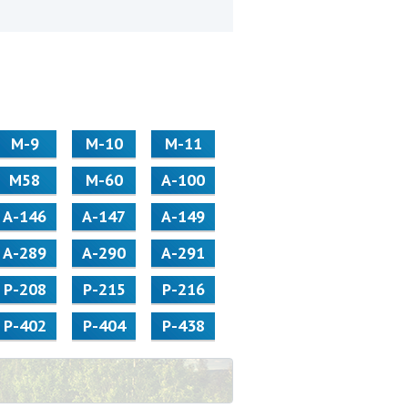
М-9
М-10
М-11
М58
M-60
А-100
А-146
А-147
А-149
А-289
А-290
А-291
Р-208
Р-215
Р-216
Р-402
Р-404
Р-438