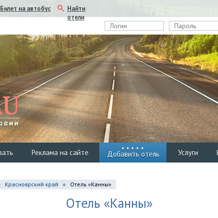
Найти
Билет на автобус
отели
вать
Реклама на сайте
Услуги
Добавить отель
Красноярский край
Отель «Канны»
Отель «Канны»