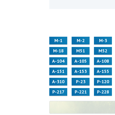
М-1
М-2
М-3
М-18
М51
М52
А-104
А-105
А-108
А-151
А-153
А-155
А-310
Р-23
Р-120
Р-217
Р-221
Р-228