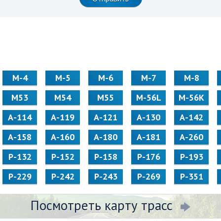
М-4
М-5
М-6
М-7
М-8
М53
М54
М55
M-56L
M-56K
А-114
А-119
А-121
А-130
А-142
А-158
А-160
А-180
А-181
А-260
Р-132
Р-152
Р-158
Р-176
Р-193
Р-229
Р-242
Р-243
Р-269
Р-351
Посмотреть карту трасс