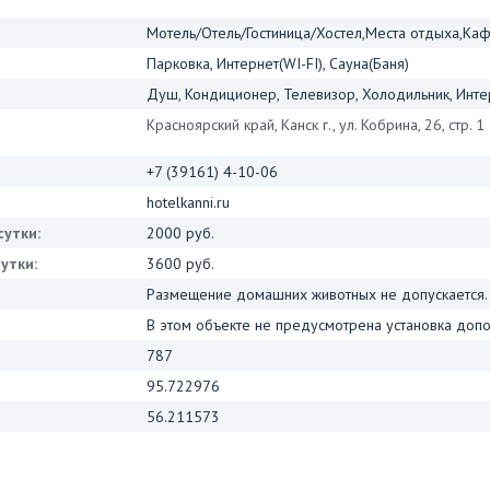
Мотель/Отель/Гостиница/Хостел,Места отдыха,Ка
Парковка, Интернет(WI-FI), Сауна(Баня)
Душ, Кондиционер, Телевизор, Холодильник, Интер
Красноярский край, Канск г., ул. Кобрина, 26, стр. 1
+7 (39161) 4-10-06
hotelkanni.ru
сутки:
2000 руб.
утки:
3600 руб.
Размещение домашних животных не допускается.
В этом объекте не предусмотрена установка допо
787
95.722976
56.211573