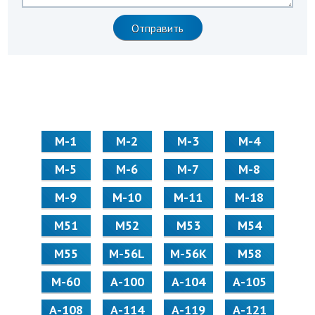
М-1
М-2
М-3
М-4
М-5
М-6
М-7
М-8
М-9
М-10
М-11
М-18
М51
М52
М53
М54
М55
M-56L
M-56K
М58
M-60
А-100
А-104
А-105
А-108
А-114
А-119
А-121