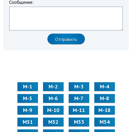
Сообщение:
М-1
М-2
М-3
М-4
М-5
М-6
М-7
М-8
М-9
М-10
М-11
М-18
М51
М52
М53
М54