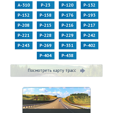
А-310
Р-23
Р-120
Р-132
Р-152
Р-158
Р-176
Р-193
Р-208
Р-215
Р-216
Р-217
Р-221
Р-228
Р-229
Р-242
Р-243
Р-269
Р-351
Р-402
Р-404
Р-438
Посмотреть карту трасс