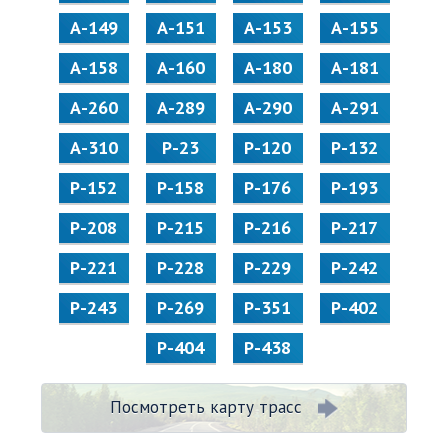
А-149
А-151
А-153
А-155
А-158
А-160
А-180
А-181
А-260
А-289
А-290
А-291
А-310
Р-23
Р-120
Р-132
Р-152
Р-158
Р-176
Р-193
Р-208
Р-215
Р-216
Р-217
Р-221
Р-228
Р-229
Р-242
Р-243
Р-269
Р-351
Р-402
Р-404
Р-438
Посмотреть карту трасс