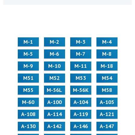
М-1
М-2
М-3
М-4
М-5
М-6
М-7
М-8
М-9
М-10
М-11
М-18
М51
М52
М53
М54
М55
M-56L
M-56K
М58
M-60
А-100
А-104
А-105
А-108
А-114
А-119
А-121
А-130
А-142
А-146
А-147