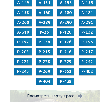
А-149
А-151
А-153
А-155
А-158
А-160
А-180
А-181
А-260
А-289
А-290
А-291
А-310
Р-23
Р-120
Р-132
Р-152
Р-158
Р-176
Р-193
Р-208
Р-215
Р-216
Р-217
Р-221
Р-228
Р-229
Р-242
Р-243
Р-269
Р-351
Р-402
Р-404
Р-438
Посмотреть карту трасс